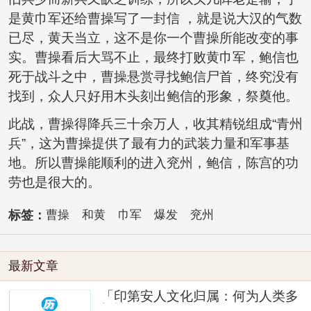
是黄巾军还给曹操写了一封信 ，就是说大汉的气数
已尽，黄天当立，这不是你一个曹操所能改变的事
实。曹操看后大骂不止，最终打败黄巾军，鲍信也
死于战斗之中，曹操悬赏寻找鲍信尸首，终究没有
找到，众人只好用木头刻出鲍信的形象，祭奠他。
此战，曹操得降兵三十余万人，收其精锐组成“青州
兵”，这为曹操提供了最有力的武装力量和军事基
地。所以曹操能顺利的进入兖州，鲍信，陈宫的功
劳也是很大的。
标签：
曹操
和黄
巾军
爆发
兖州
最新文章
「印第安人文化归属：何为人类多
样性」