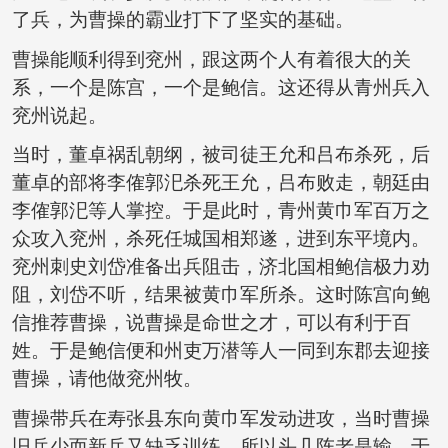
了兵，为曹操的霸业打下了坚实的基础。
曹操能顺利得到兖州，跟这两个人有着很大的关
系，一个是陈宫，一个是鲍信。这还得从青州兵入
兖州说起。
当时，董卓祸乱朝纲，被司徒王允和吕布杀死，后
董卓的部将李傕郭汜杀死王允，吕布败走，朝廷由
李傕郭汜等人掌控。于是此时，青州黄巾军百万之
众攻入兖州，杀死任城国相郑遂，进到东平境内。
兖州刺史刘岱准备出兵阻击，济北国相鲍信极力劝
阻，刘岱不听，结果被黄巾军所杀。这时陈宫向鲍
信推荐曹操，说曹操是命世之才，可以有利于百
姓。于是鲍信便和州吏万潜等人一同到东郡去迎接
曹操，请他做兖州牧。
曹操带兵在寿张县东向黄巾军发动进攻，当时曹操
旧兵少而新兵又缺乏训练，所以头几阵老是输，于