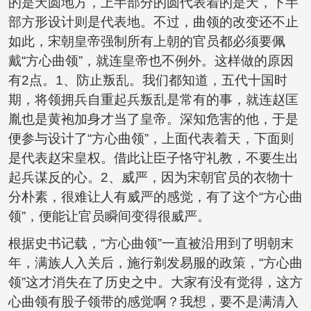
的是天圆地方，上半部分的圆代表着的是天，下半
部方形设计则是代表地。不过，曲领的改变还不止
如此，宋朝皇帝强制所有上朝的官员都必须要佩
戴“方心曲领”，就连皇帝也不例外。这样做的原因
有2点。1、防止叛乱。我们都知道，五代十国时
期，将领拥兵自重起兵叛乱是常有的事，就连赵匡
胤也是黄袍加身才当了皇帝。深知危害的他，于是
便参与设计了“方心曲领”，上面代表着天，下面则
是代表赵宋皇权。借此让臣子恪守礼教，不要生出
起兵谋反的心。2、威严，因为宋朝官员的衣物十
分朴素，很难让人有威严的感觉，有了这个“方心曲
领”，便能让官员瞬间变得很威严。
根据史书记载，“方心曲领”一直被沿用到了明朝末
年，满族人入关后，施行剃发易服的政策，“方心曲
领”这才消失在了历史之中。大家有没有觉得，这方
心曲领有股子领带的感觉啊？我想，要不是满清入