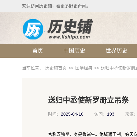
欢迎访问历史铺，看更多野史奇闻。
首页
中国历史
世界历史
当前位置：
历史铺首页
>>
国学经典
>>
送归中丞使新罗册
送归中丞使新罗册立吊祭
时间：
2025-04-10
访问：
193
来源
官称汉独坐，身是鲁诸生。绝域通王制，穷天