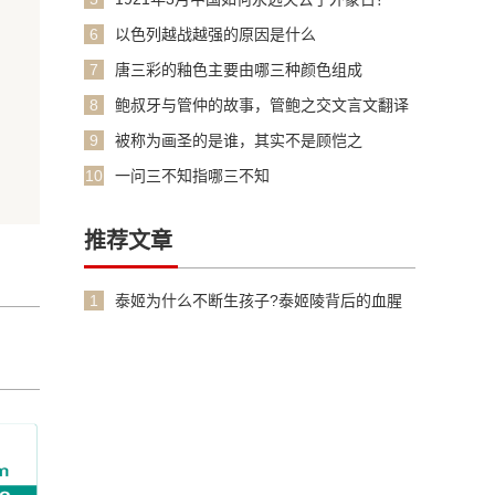
6
以色列越战越强的原因是什么
7
唐三彩的釉色主要由哪三种颜色组成
8
鲍叔牙与管仲的故事，管鲍之交文言文翻译
加原文
9
被称为画圣的是谁，其实不是顾恺之
10
一问三不知指哪三不知
推荐文章
1
泰姬为什么不断生孩子?泰姬陵背后的血腥
故事