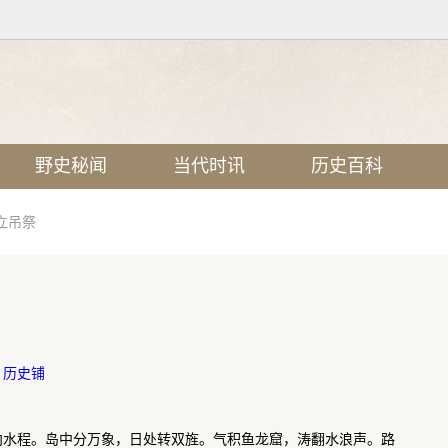
野史秘闻
当代时讯
历史百科
立吊祭
：
历史铺
向水程。岛中分万象，日处转双旌。气积鱼龙窟，涛翻水浪声。路