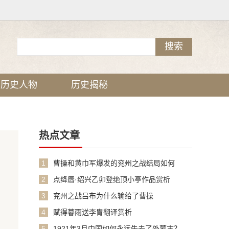
历史人物
历史揭秘
热点文章
1
曹操和黄巾军爆发的兖州之战结局如何
2
点绛唇·绍兴乙卯登绝顶小亭作品赏析
3
兖州之战吕布为什么输给了曹操
4
赋得暮雨送李胄翻译赏析
5
1921年3月中国如何永远失去了外蒙古？