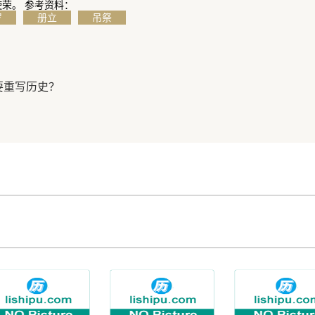
荣。 参考资料：
罗
册立
吊祭
要重写历史？