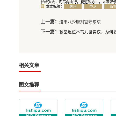
长经岁去，海尽向山行。复道殊方礼，人瞻汉使
本文标签：
送归
中丞
新
上一篇：
送韦八少府判官归东京
下一篇：
教皇退位本笃九世卖权，为何
相关文章
图文推荐