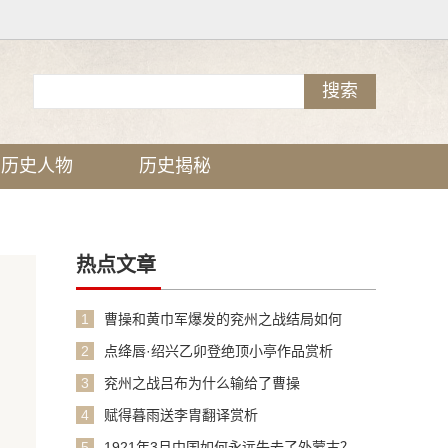
历史人物
历史揭秘
热点文章
1
曹操和黄巾军爆发的兖州之战结局如何
2
点绛唇·绍兴乙卯登绝顶小亭作品赏析
3
兖州之战吕布为什么输给了曹操
4
赋得暮雨送李胄翻译赏析
5
1921年3月中国如何永远失去了外蒙古？