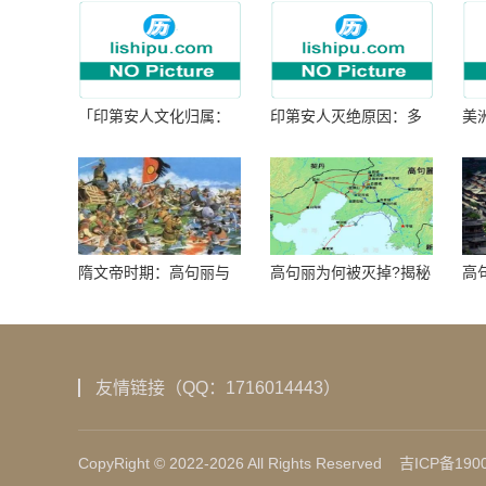
「印第安人文化归属：
印第安人灭绝原因：多
美
何为人类多样性」
因生存压力与文化冲突
谜
隋文帝时期：高句丽与
高句丽为何被灭掉?揭秘
高
隋朝战争概览
真相揭秘!真相大白：高
北
句丽被灭掉的原因揭
秘！
友情链接（QQ：1716014443）
CopyRight © 2022-2026 All Rights Reserved
吉ICP备1900