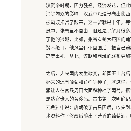
汉武帝时期，国力强盛，经济发达，但此时
消除匈奴的影响，汉武帝派遣张骞出使西
被匈奴扣留了起来，这一留就是十年，等
途中，张骞虽不自由，但还是了解到很多
了他的兴趣，比如，张骞看到大宛国的葡
赞不绝口。他风尘仆仆回国后，把自己途
高度重视。从此，汉朝和西域的联系更加
之后，大宛国内发生政变，新国王上台后
起来的还有葡萄和苜蓿等种子，就这样，
紧让人在宫殿周围大面积种植了葡萄。据
是达官贵人的奢侈品。古书第一次明确记
元龟》中说：唐朝破了高昌国后，收集到
术资料作了修改后酿出了芳香的葡萄酒，