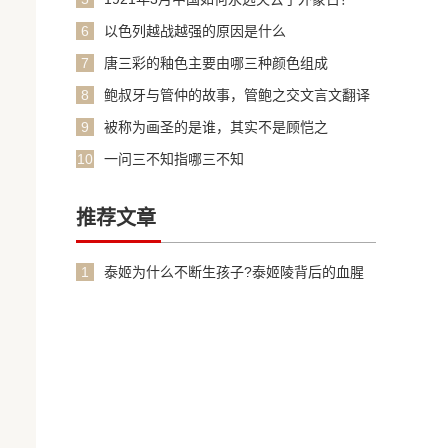
6
以色列越战越强的原因是什么
7
唐三彩的釉色主要由哪三种颜色组成
8
鲍叔牙与管仲的故事，管鲍之交文言文翻译
加原文
9
被称为画圣的是谁，其实不是顾恺之
10
一问三不知指哪三不知
推荐文章
1
泰姬为什么不断生孩子?泰姬陵背后的血腥
故事