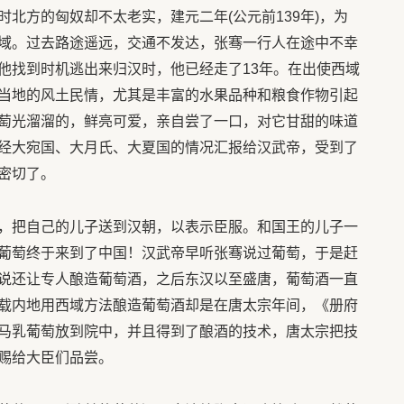
北方的匈奴却不太老实，建元二年(公元前139年)，为
域。过去路途遥远，交通不发达，张骞一行人在途中不幸
他找到时机逃出来归汉时，他已经走了13年。在出使西域
当地的风土民情，尤其是丰富的水果品种和粮食作物引起
萄光溜溜的，鲜亮可爱，亲自尝了一口，对它甘甜的味道
经大宛国、大月氏、大夏国的情况汇报给汉武帝，受到了
密切了。
，把自己的儿子送到汉朝，以表示臣服。和国王的儿子一
葡萄终于来到了中国！汉武帝早听张骞说过葡萄，于是赶
说还让专人酿造葡萄酒，之后东汉以至盛唐，葡萄酒一直
载内地用西域方法酿造葡萄酒却是在唐太宗年间，《册府
马乳葡萄放到院中，并且得到了酿酒的技术，唐太宗把技
赐给大臣们品尝。