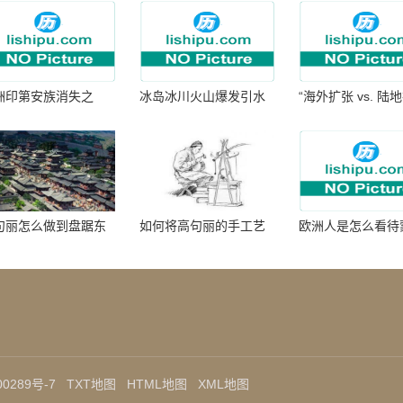
洲印第安族消失之
冰岛冰川火山爆发引水
“海外扩张 vs. 陆
：为何只剩数十族
暴涨 灾难惊人
张：核心差异
句丽怎么做到盘踞东
如何将高句丽的手工艺
欧洲人是怎么看待
七百年的
品进行SEO优化？
帝国西征的
0289号-7
TXT地图
HTML地图
XML地图