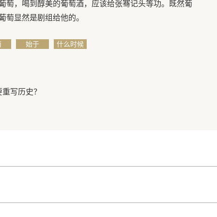
葡萄，喝到醇美的葡萄酒，应该给张骞记头等功。既然葡
葡萄显然是剧组给他的。
萄
始于
什么时候
要重写历史？