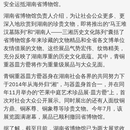
安全运抵湖南省博物馆。
湖南省博物馆负责人介绍，为让社会公众更多、更
深入地欣赏到湖南的珍贵文物，即将推出的“马王堆
汉墓陈列”和“湖南人——三湘历史文化陈列”囊括了
省博物馆多年来珍藏的文物精品和全省各文博单位
友情借展的文物。这些展品气势宏伟、纹饰精美，
充分反映了湖南厚重的历史文化底蕴。其中，青铜
重器皿方罍将作为重量级展品与大众见面。
青铜重器皿方罍器身在湖南社会各界的共同努力下
于2014年从海外归“湘”，与器盖身首合一，并在同
年11月举办的“芒果中庭艺术珍品展·皿方罍”上，首
次对社会大众公开展示。同时展出的还有人面纹铜
方鼎、铜豕尊、铜象尊等珍贵文物。今年7月，该
展览圆满谢幕，展品已顺利撤回省博物馆。
据了解，截至目前，湖南省博物馆已为两大展览收