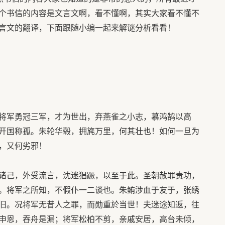
个书信的内容是文言文啊，看不懂啊，其实大家看不懂不
言文的翻译，下面跟随小编一起来解谜分析看看！
将军勇冠三军，才为世出，弃燕雀之小志，慕鸿鹄以高
开国称孤。朱轮华毂，拥旄万里，何其壮也！如何一旦为
，又何劣邪！
诸己，外受流言，沈迷猖蹶，以至于此。圣朝赦罪责功，
。将军之所知，不假仆一二谈也。朱鲔涉血于友于，张绣
旧。况将军无昔人之罪，而勋重於当世！夫迷途知返，往
申恩，吞舟是漏；将军松柏不剪，亲戚安居，高台未倾，