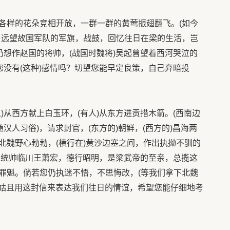
各样的花朵竞相开放，一群一群的黄莺振翅翻飞。(如今
，远望故国军队的军旗，战鼓，回忆往日在梁的生活，岂
仍想作赵国的将帅，(战国时魏将)吴起曾望着西河哭泣的
您没有(这种)感情吗？切望您能早定良策，自己弃暗投
)从西方献上白玉环，(有人)从东方进贡措木箭。(西南边
汉人习俗)，请求封官，(东方的)朝鲜，(西方的)昌海两
北魏野心勃勃，(横行在)黄沙边塞之间，作出执拗不驯的
全军统帅临川王萧宏，德行昭明，是梁武帝的至亲，总揽这
罪魁。倘若您仍执迷不悟，不思悔改，(等我们拿下北魏
。姑且用这封信来表达我们往日的情谊，希望您能仔细地考