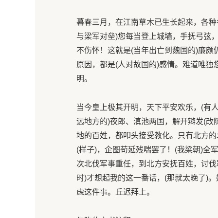
暮春三月，在江南草木已生长起来，各种
与梁军对垒)您每当登上城墙，手抚弓弦
不伤怀！这就是(当年出亡到魏国的)廉颇
原因，都是(人对故国的)感情。难道唯独
明。
当今皇上极其开明，天下平安欢乐，(有人
远地方的)夜郎、滇池两国，解开辫发(改随
地的百姓，都叩头接受教化。只有北方的
(样子)，企图苟延残喘罢了！(我梁朝)
次北伐军事重任，到北方安抚百姓，讨伐
时)才想起我的这一番话，(那就太晚了)
虑这件事。丘迟拜上。