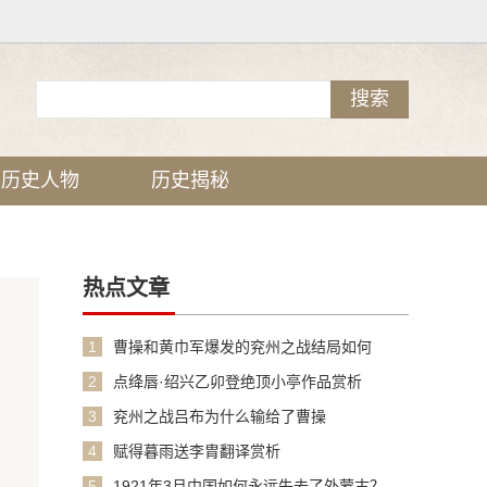
历史人物
历史揭秘
热点文章
1
曹操和黄巾军爆发的兖州之战结局如何
2
点绛唇·绍兴乙卯登绝顶小亭作品赏析
3
兖州之战吕布为什么输给了曹操
4
赋得暮雨送李胄翻译赏析
5
1921年3月中国如何永远失去了外蒙古？