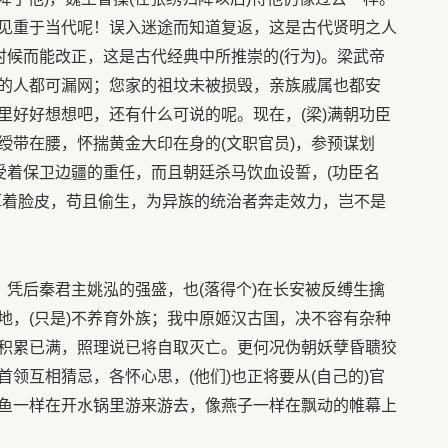
见重于当代呢！误入迷途而知道复返，这是古代贤明之人
时候而能改正，这是古代经典中所推崇的(行为)。梁武帝
的人都可漏网；您家的祖坟未被损毁，亲族戚属也都安
里好好想想吧，还有什么可说的呢。现在，(梁)满朝功臣
绶带在腰，怀揣黄金大印在身的(文职官员)，参预谋划
受着保卫边疆的重任，而且朝廷杀马饮血设誓，(功臣名
厚着脸皮，苟且偷生，为异族的统治者奔走效力，岂不是
；凭后秦君主姚泓的强盛，也(落得个)在长安被反缚生擒
地，(只是)不养育外族；我中原姬汉古国，决不容有杂种
积累已满，照理说已将自取灭亡。更何况伪朝妖孽昏聩狡
领互相猜忌，各怀心思，(他们)也正将要从(自己的)官
鱼一样在开水锅里游来游去，像燕子一样在飘动的帷幕上