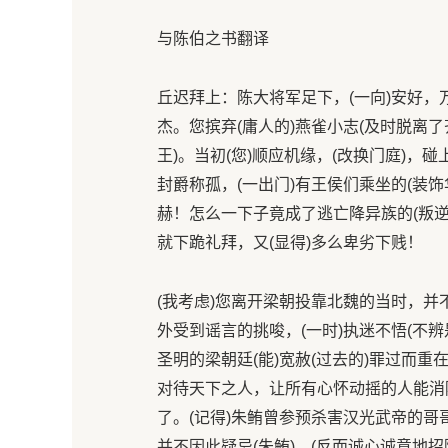
与陈伯之书翻译
丘迟拜上：陈大将军足下，(一向)安好
杰。您摈弃(庸人的)燕雀小志(及时脱离了
王)。当初(您)顺应机缘，(改换门庭)，
封爵称孤，(一出门)有王侯们乘坐的(装
赫！怎么一下子竟成了逃亡降异族的(叛逆
就下跪礼拜，又(显得)多么卑劣下贱！
(我考虑)您离开梁朝投靠北魏的当时，
外受到谣言的挑唆，(一时)执迷不悟(不辨
圣明的梁朝廷(能)宽赦(过去的)罪过而
对待天下之人，让所有心怀动摇的人能消
了。(记得)朱鲔曾参预杀害汉光武帝的
并不因此疑忌(朱鲔)，(反而诚心诚意地