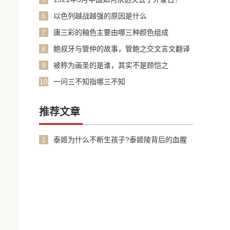
6
以色列越战越强的原因是什么
7
唐三彩的釉色主要由哪三种颜色组成
8
鲍叔牙与管仲的故事，管鲍之交文言文翻译
加原文
9
被称为画圣的是谁，其实不是顾恺之
10
一问三不知指哪三不知
推荐文章
1
泰姬为什么不断生孩子?泰姬陵背后的血腥
故事