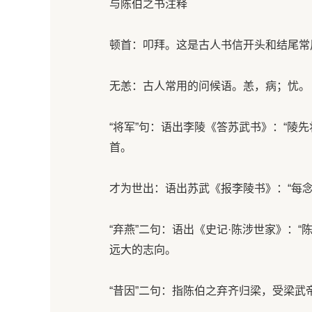
与陈伯之书注释
顿首：叩拜。这是古人书信开头和结尾常
无恙：古人常用的问候语。恙，病；忧。
“将军”句：语出李陵《答苏武书》：“陵
首。
才为世出：语出苏武《报李陵书》：“每
“弃燕”二句：语出《史记·陈涉世家》：
远大的志向。
“昔因”二句：指陈伯之弃齐归梁，受梁武