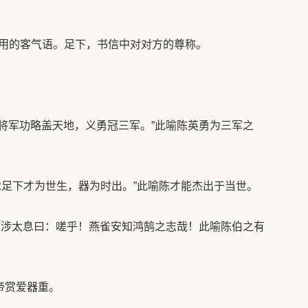
用的客气语。足下，书信中对对方的尊称。
先将军功略盖天地，义勇冠三军。”此喻陈英勇为三军之
念足下才为世生，器为时出。”此喻陈才能杰出于当世。
“陈涉太息曰：嗟乎！燕雀安知鸿鹄之志哉！此喻陈伯之有
帝赏爱器重。