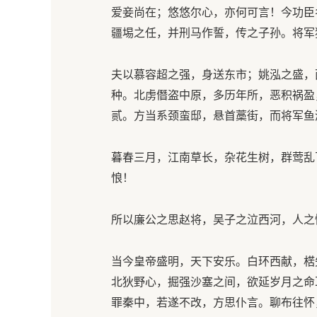
爱妾尚在；悠悠尔心，亦何可言！今功臣
疆埸之任，并刑马作誓，传之子孙。将军
夫以慕容超之强，身送东市；姚泓之盛，
种。北虏僭盗中原，多历年所，恶积祸盈
贰。方当系颈蛮邸，悬首藁街，而将军鱼
暮春三月，江南草长，杂花生树，群莺乱
悢！
所以廉公之思赵将，吴子之泣西河，人之
当今皇帝盛明，天下安乐。白环西献，楛
北狄野心，掘强沙塞之间，欲延岁月之命
罪秦中，若遂不改，方思仆言。聊布往怀