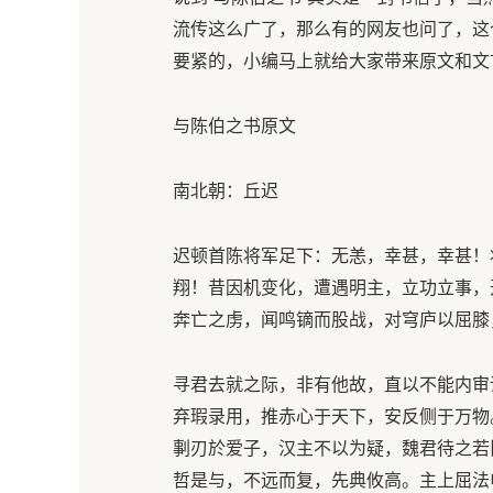
流传这么广了，那么有的网友也问了，这
要紧的，小编马上就给大家带来原文和文
与陈伯之书原文
南北朝：丘迟
迟顿首陈将军足下：无恙，幸甚，幸甚！
翔！昔因机变化，遭遇明主，立功立事，
奔亡之虏，闻鸣镝而股战，对穹庐以屈膝
寻君去就之际，非有他故，直以不能内审
弃瑕录用，推赤心于天下，安反侧于万物
剚刃於爱子，汉主不以为疑，魏君待之若
哲是与，不远而复，先典攸高。主上屈法