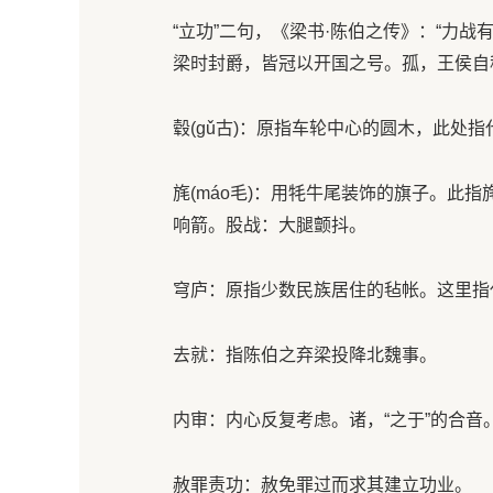
“立功”二句，《梁书·陈伯之传》：“力战
梁时封爵，皆冠以开国之号。孤，王侯自
毂(gǔ古)：原指车轮中心的圆木，此处指
旄(máo毛)：用牦牛尾装饰的旗子。此指
响箭。股战：大腿颤抖。
穹庐：原指少数民族居住的毡帐。这里指
去就：指陈伯之弃梁投降北魏事。
内审：内心反复考虑。诸，“之于”的合音
赦罪责功：赦免罪过而求其建立功业。