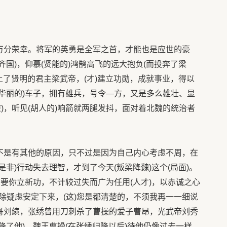
，万分荣幸。将军的英勇是全军之首，才能也是应世的豪
齐国)，仰慕(贤能的)鸿鹄高飞的远大抱负(而投奔了梁
碰上了贤明的君主梁武帝，(才)建立功勋，成就事业，得以
饰华丽的)车子，拥有雄兵，号令—方，又是多么雄壮、显
)，听见(胡人的)响箭就两腿发抖，面对着北魏的统治者
并不是有其他的原因，只不过是因为自己内心考虑不周，在
是非)行动失去理智，才到了今天(叛梁降魏)这个(局面)。
重在要你立新功，不计较过失而广为任用(人才)，以赤诚之心
除疑虑安定下来，(这)您是都清楚的，不须我再一一细说
哥哥刘縯，张绣曾用刀刺杀了曹操的爱子曹昂，光武帝刘秀
招降了他)，魏王曹操(在张绣归降以后)待他仍像过去一样。