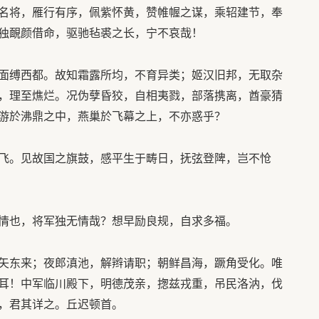
名将，雁行有序，佩紫怀黄，赞帷幄之谋，乘轺建节，奉
独靦颜借命，驱驰毡裘之长，宁不哀哉！
面缚西都。故知霜露所均，不育异类；姬汉旧邦，无取杂
，理至燋烂。况伪孽昏狡，自相夷戮，部落携离，酋豪猜
游於沸鼎之中，燕巢於飞幕之上，不亦惑乎？
飞。见故国之旗鼓，感平生于畴日，抚弦登陴，岂不怆
情也，将军独无情哉？想早励良规，自求多福。
矢东来；夜郎滇池，解辫请职；朝鲜昌海，蹶角受化。唯
耳！中军临川殿下，明德茂亲，揔兹戎重，吊民洛汭，伐
，君其详之。丘迟顿首。