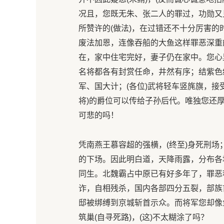
况且，您既无朱、张二人的罪过，功勋又
所赞许的(做法)，在过错还不十分厉害的
废法加恩，连像吞船的大鱼这样罪恶深重
在，家中住宅完好，妻子仍在家中。您心
名将都各有封赏任命，井然有序；结紫色
军、国大计；(各位)武将轻车竖旄旗，接
将)的爵位可以传给子孙后代。唯独您还
可悲的吗！
凭南燕王慕容超的强横，(终至)身死刑场
的下场。因此明白道，天降雨露，分布各
同生。北魏霸占中原已有好多年了，罪恶
诈，自相残杀，国内各部四分五裂，部族首
邸被绑缚到京城斩首示众。而将军您却像
筑巢(自寻死路)，(这)不太糊涂了吗？