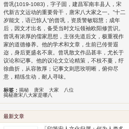
曾巩(1019-1083)，字子固，建昌军南丰县人，宋
代新古文运动的重要骨干，唐宋八大家之一。”十二
岁能文，语已惊人”的曾巩，资质警敏聪慧；成年
后，因文才出名，备受当时文坛领袖欧阳修赏识。
曾巩有浓厚的儒家思想，主张先道后文，极重视作
家的道德修养。他的学术和文章，生前已传誉遐
迩，身后更盛名不衰。曾巩散文作品甚丰，尤长于
议论和记事。他的议论文立论精策，不枝不蔓，纡
徐曲折，从容敦厚；记事文则思玫明晰，俯仰尽
意，精练生动，耐人寻味。
标签：
揭秘
唐宋
大家
八位
揭秘唐宋八大家是哪八
最新文章
「印第安人文化归属：何为人类多