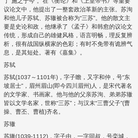
了“施之于今”。在《衡论》和《上皇帝书》等重要
议论文中，他提出了一整套政治革新的主张。苏洵
和他儿子苏轼、苏辙被合称为“三苏”。他的散文主
要是史论和政，他继承了《孟子》和韩愈的议论文
传统，形成自己的雄健风格，语言明畅，理反复辨
析，很有战国纵横家的色彩；有时不免带有诡辨气
息，是其短处。著有《嘉集》。
苏轼
苏轼(1037～1101年)，字子瞻，又字和仲，号“东
坡居士”，眉州眉山(即今四川眉州)人，是宋代著名
的文学家、书画家。他与他的父亲苏洵、弟弟苏辙
皆以文学名家，世称“三苏”；与汉末“三曹父子”(曹
操、曹丕、曹植)齐名。
苏辙
苏辙(1039-1112)，字子由，一字同叔，号栾城，