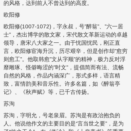
的风格，达到前人不曾达到的高度。
欧阳修
欧阳修(1007-1072)，字永叔，号”醉翁”、”六一居
士”，杰出博学的散文家，宋代散文革新运动的卓越
领导，唐宋八大家之一。由于忧国忧民，刚正直
言，欧阳修宦海升沉，历尽艰辛，但是创作却”愈穷
则愈工”。他取韩愈”文从字顺”的精神，极力反对浮
靡雕琢、怪僻晦涩的”时文”，提倡简而有法、流畅
自然的风格，作品内涵深广，形式多样，语言精
致，富情韵美和音乐性。许多名篇，如《醉翁亭
记》、《秋声赋》等，已千古传扬。
苏洵
苏洵，字明允，号老泉眉。苏洵是有政治抱负的
人。他说他作文的主要目的是“言当世之要”，是为