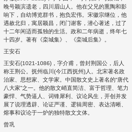
晚号颖滨遗老，四川眉山人。他在父兄的熏陶和影
响下，自幼博览群书，抱负宏伟。宋徽宗继位，他
遇赦北归，寓居颖昌，闭门谢客，潜心著述，过了
十二年闲适而孤独的生活。政和二年病逝，终年七
十四岁。著有《栾城集》、《栾城后集》。
王安石
王安石(1021-1086)，字介甫，曾封荆国公，后人
称王荆公。抚州临川(今江西抚州)人。北宋著名政
治家、思想家、文学家。中国散文史上著名的“唐代
八大家”之一。他的散文峭直简洁、富于哲理、笔力
豪悍、气势逼人、词锋犀利、议论风生，开创并发
展了说理透辟、论证严谨、逻辑周密、表达清晰、
熔事和议论于一炉的独特散文文体。
曾巩