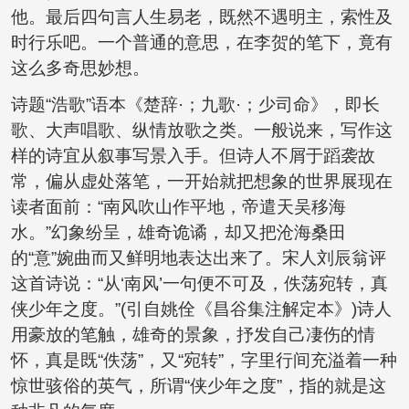
他。最后四句言人生易老，既然不遇明主，索性及
时行乐吧。一个普通的意思，在李贺的笔下，竟有
这么多奇思妙想。
诗题“浩歌”语本《楚辞·；九歌·；少司命》，即长
歌、大声唱歌、纵情放歌之类。一般说来，写作这
样的诗宜从叙事写景入手。但诗人不屑于蹈袭故
常，偏从虚处落笔，一开始就把想象的世界展现在
读者面前：“南风吹山作平地，帝遣天吴移海
水。”幻象纷呈，雄奇诡谲，却又把沧海桑田
的“意”婉曲而又鲜明地表达出来了。宋人刘辰翁评
这首诗说：“从‘南风’一句便不可及，佚荡宛转，真
侠少年之度。”(引自姚佺《昌谷集注解定本》)诗人
用豪放的笔触，雄奇的景象，抒发自己凄伤的情
怀，真是既“佚荡”，又“宛转”，字里行间充溢着一种
惊世骇俗的英气，所谓“侠少年之度”，指的就是这