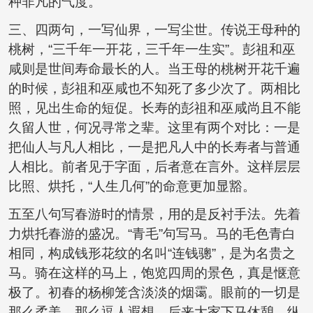
种非凡的气度。
三、四两句，一写仙界，一写尘世。传说王母种的
桃树，“三千年一开花，三千年一生实”。彭祖和巫
咸则是世间寿命最长的人。当王母的桃树开花千遍
的时候，彭祖和巫咸也不知死了多少次了。两相比
照，见出生命的短促。长寿的彭祖和巫咸尚且不能
久留人世，何况寻常之辈。这里有两个对比：一是
把仙人与凡人相比，一是把凡人中的长寿者与普通
人相比。前者见于字面，后者意在言外。这样层层
比照、烘托，“人生几何”的命意更加显豁。
五至八句写春游时的情景，用的是反衬手法。先着
力烘托春游的盛况。“青毛”句写马。马的毛色青白
相同，构成钱形花纹的名叫“连钱骢”，是为名贵之
马。骑在这样的马上，饱览四周的景色，真是惬意
极了。初春的杨柳笼含淡淡的烟霭。眼前的一切是
那么柔美，那么逗人遐想。后来大家下马休憩，纵