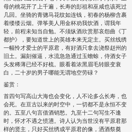
母的桃花开了上千遍，长寿的彭祖和巫咸也该死过
几回。坐骑的青骢马花纹如连钱，初春的杨柳含裹
着缕缕云烟。弹筝美人用金杯劝我饮酒，谓我年
轻，前程未知当自勉。不须纵酒欣赏那哀怨曲《丁
都护》，要知道世上的英雄本来无定主。买丝线绣
一幅怜才爱士的平原君，有好酒只拿去浇祭赵州的
旧土。漏刻催逼，水流急急通过玉蟾蜍，侍酒女子
头发稀薄已经不好梳。眼看着浓黑眉毛转眼变衰
白，二十岁的男子哪能无谓地空劳碌？
鉴赏：
首四句写高山大海也会变化，人不论多么长寿，也
会死。在亘古以来的时空中，一切都不是永恒不变
的。五至八句言借酒销愁。九至十二句写生不逢
时，怀才不遇之愤懑。诗人认为当世没有平原君那
样的贤主，只好买丝绣成平原君的像，洒酒祭奠