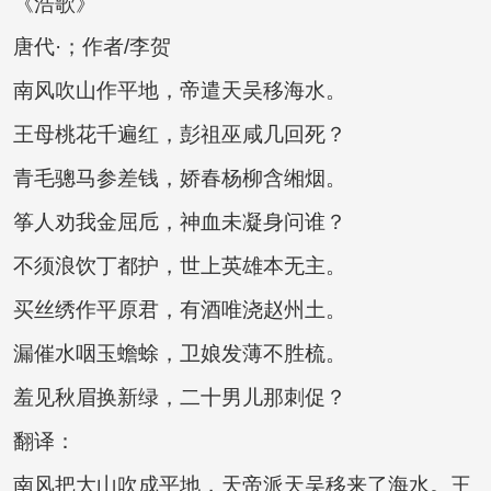
《浩歌》
唐代·；作者/李贺
南风吹山作平地，帝遣天吴移海水。
王母桃花千遍红，彭祖巫咸几回死？
青毛骢马参差钱，娇春杨柳含缃烟。
筝人劝我金屈卮，神血未凝身问谁？
不须浪饮丁都护，世上英雄本无主。
买丝绣作平原君，有酒唯浇赵州土。
漏催水咽玉蟾蜍，卫娘发薄不胜梳。
羞见秋眉换新绿，二十男儿那刺促？
翻译：
南风把大山吹成平地，天帝派天吴移来了海水。王