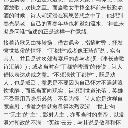
酒放歌，欢快之至。而当歌女手捧金杯前来殷勤劝
酒的时候，诗人却沉浸在冥思苦想之中了。他想到
春光易老，自己的青春年华也将逝如流水。“神血未
凝身问谁”描述的正是这样一种意绪。
接着诗歌又由抑转扬，借古讽今，指摘时弊，抒发
愤世嫉俗的情怀。“丁都护”或者像王琦所说，实有
其人，并且是这次郊游宴乐的参与者(见《李长吉歌
诗汇解》)；或者当时有“丁都护嗜酒”的传说，诗人
借以表达劝戒之意。“不须浪饮丁都护”，既是劝
人，也是戒己，意思是不要因为自己怀才不遇就浪
饮求醉，而应当面向现实，认识到世道沦落，英雄
不受重用乃势所必然，不足为怪。诗人愈是这样自
宽自慰，愤激之情就愈显得浓烈深沉。“世上”句
中“无主”的“主”，影射人主，亦即当时的皇帝，以发
泄对朝政的不满。“买丝”云云，与其说是敬慕和怀