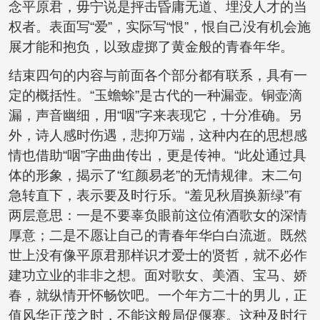
念平原君，毋宁说是抨击昏庸无道、埋没人才的当
权者。表面写“爱”，实际写“恨”，恨自己没有机会施
展才能和抱负，以致虚掷了黄金般的青春年华。
结束四句的内容与前面各个部分都有联系，具有一
定的概括性。“玉蟾蜍”是古代的一种漏壶。铜壶滴
漏，声音幽细，用“咽”字来表现它，十分准确。另
外，诗人感时伤遇，悲抑万端，这种内在的思想感
情也借助“咽”字曲曲传出，更是传神。“此处通过具
体的形象，揭示了“红颜易老”的无情规律。末二句
急转直下，表示要及时行乐。“羞见秋眉换新绿”有
两层意思：一是不要辜负眼前这位侑酒歌女的深情
厚意；二是不愿让自己的青春年华白白流逝。既然
世上没有像平原君那样识才爱士的贤哲，就不必作
建功立业的非非之想。面对歌女、美酒、宝马、娇
春，就纵情开怀畅饮吧。一个年方二十的男儿，正
值风华正茂之时，不能这般局促偃蹇。这种及时行