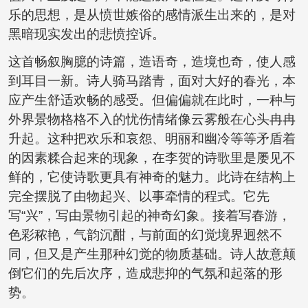
乐的思想，是从愤世嫉俗的感情派生出来的，是对
黑暗现实发出的悲愤控诉。
这首畅叙胸臆的诗篇，造语奇，造境也奇，使人感
到耳目一新。诗人骑马踏青，面对大好的春光，本
应产生舒适欢畅的感受。但偏偏就在此时，一种与
外界景物格格不入的忧伤情绪像云雾般在心头冉冉
升起。这种把欢乐和哀怨、明丽和幽冷等等矛盾着
的因素糅合起来的现象，在李贺的诗歌里是屡见不
鲜的，它使诗歌更具有神奇的魅力。此诗在结构上
完全摆脱了由物起兴、以事牵情的程式。它先
写“兴”，写由景物引起的神奇幻象。接着写春游，
色彩秾艳，气韵沉酣，与前面的幻觉境界迥然不
同，但又是产生那种幻觉的物质基础。诗人故意颠
倒它们的先后次序，造成悲抑的气氛和起落的形
势。