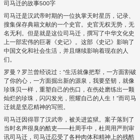
司马迁的故事500字
司马迁是汉武帝时期的一位执掌天时星历，记录、
搜集保存典籍文献的一个史官。史官无权无势，无
名无利。但是就是这位司马迁，撰写了中华文化史
上一部宏伟的巨著《史记》。这部《史记》影响了
中国文化和社会生活，并且继续影响着现在的人
们。
罗曼？罗兰曾经说过：“生活就像把犁，一方面割破
了你的心，一方面掘出新的源泉，我要坚韧，就像
珍珠贝一样，重塑自己的伤口，在伤处磨练出一颗
灿烂的珍珠，闪闪发光，照耀自己的人生！”而司马
迁就是坚忍精神的写照。
司马迁因得罪了汉武帝，被关进监狱。案子落到了
当时名声很臭的酷吏——杜周手中，杜周用严刑审
讯司马迁，司马迁忍受了各种肉体和精神上的残酷