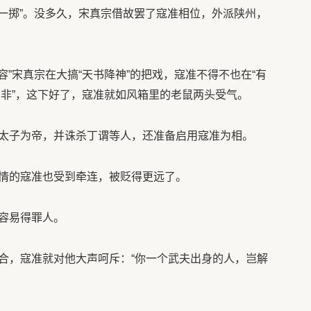
注一掷”。没多久，宋真宗借故罢了寇准相位，外派陕州，
容”宋真宗在大搞“天书降神”的把戏，寇准不得不也在“有
以为非”，这下好了，寇准就如风箱里的老鼠两头受气。
太子为帝，并诛杀丁谓等人，还准备启用寇准为相。
情的寇准也受到牵连，被贬得更远了。
容易得罪人。
合，寇准就对他大声呵斥：“你一个武夫出身的人，岂解