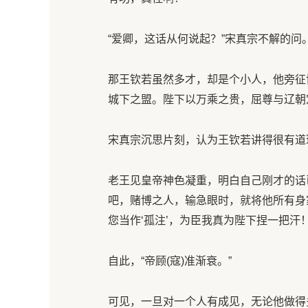
“爱卿，这话从何说起？”宋真宗不解的问
那王钦若虽然多才，却是个小人，他旁征
城下之盟。陛下以万乘之贵，屈尊与辽朝
宋真宗沉思片刻，认为王钦若讲得很有道理
老王见皇帝神色凝重，明白自己刚才的话
吧，赌博之人，输急眼时，就将他所有身
您当作‘孤注’，为臣我真为陛下捏一把汗
自此，“帝顾(寇)准渐衰。”
可见，一旦对一个人有成见，无论他做得