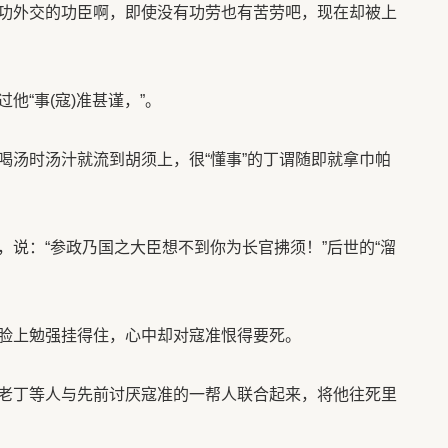
功外交的功臣啊，即使没有功劳也有苦劳吧，现在却被上
他“事(寇)准甚谨，”。
喝汤时汤汁就流到胡须上，很“懂事”的丁谓随即就拿巾帕
说：“参政乃国之大臣想不到你为长官拂须！”后世的“溜
脸上勉强挂得住，心中却对寇准恨得要死。
老丁等人与先前讨厌寇准的一帮人联合起来，将他往死里