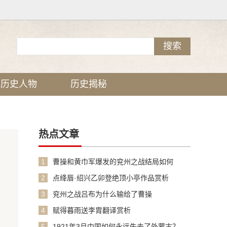
历史人物
历史揭秘
热点文章
1
曹操和黄巾军爆发的兖州之战结局如何
2
点绛唇·绍兴乙卯登绝顶小亭作品赏析
3
兖州之战吕布为什么输给了曹操
4
赋得暮雨送李胄翻译赏析
5
1921年3月中国如何永远失去了外蒙古？