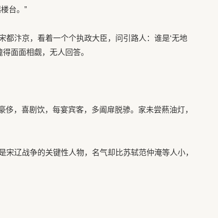
楼台。”
宋都汴京，看着一个个执政大臣，问引路人：谁是‘无地
愧得面面相觑，无人回答。
性豪侈，喜剧饮，每宴宾客，多阖扉脱骖。家未尝爇油灯，
是宋辽战争的关键性人物，名气却比苏轼范仲淹等人小，