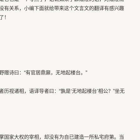
没有关系，小编下面就给带来这个文言文的翻译有感兴趣
了！
野赠诗曰：“有官居鼎鼐，无地起楼台。”
历视诸相，语译导者曰：“孰是‘无地起楼台’相公？”坐无
掌国家大权的宰相，却没有为自已建造一所私宅府第。当