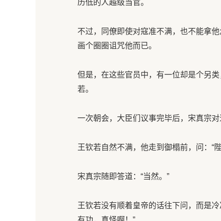
历低的人越级当官。
不过，同僚即使对寇准不满，也不能拿他
画个圈圈诅咒他而已。
但是，在这些官员中，有一位却是个另类
若。
一次朝会，大臣们议事完毕后，宋真宗对
王钦若自然不满，他走到御榻前，问：“
宋真宗随即答道：“当然。”
王钦若没有顺着皇帝的话往下问，而是冷
有功，真怪啊！”