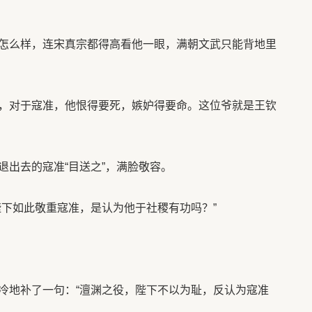
怎么样，连宋真宗都得高看他一眼，满朝文武只能背地里
，对于寇准，他恨得要死，嫉妒得要命。这位爷就是王钦
退出去的寇准“目送之”，满脸敬容。
陛下如此敬重寇准，是认为他于社稷有功吗？”
冷地补了一句：“澶渊之役，陛下不以为耻，反认为寇准