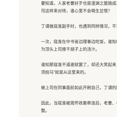
要知道，人家老曹好歹也是澶渊之盟搞成
司这样来对待，谁心里不会萌生忿恨？
丁谓做寇准副手时，也遇到同样情况，不过
一次，寇准在中书省边理事边吃饭，谁知
为顶头上司擦干胡子上的汤汁。
谁知那寇准不道谢就罢了，却还大笑起来，
须拍马”就是从这里来的。
被上司在同事面前如此开刷自己，丁谓的
因此，当寇准被周怀政案牵连后，老曹、
整。