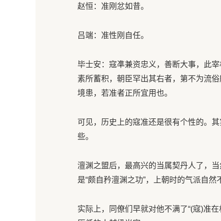
赵恒：准刚忿如昔。
吕端：准性刚自任。
毕士安：寇凖兼资忠义，善断大事，此宰
素所蓄积，朝臣罕出其右者，第不为流俗
境患，若准者正所宜用也。
可见，历史上的寇准还是很有个性的。其
些。
澶渊之盟后，最高兴的当属契丹人了，当
是“颇自矜澶渊之功”，上朝时的气派自然
实际上，同僚们早就对他不满了“(寇)准