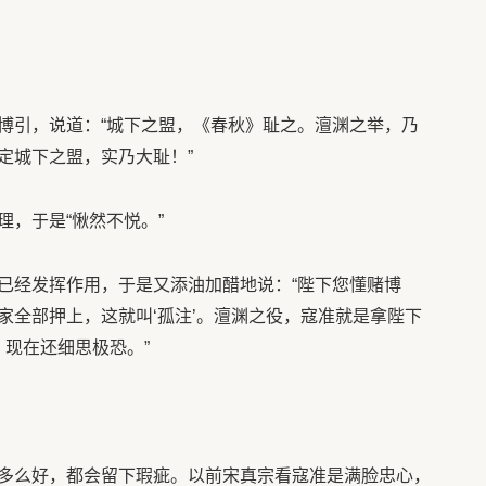
。
博引，说道：“城下之盟，《春秋》耻之。澶渊之举，乃
定城下之盟，实乃大耻！”
，于是“愀然不悦。”
已经发挥作用，于是又添油加醋地说：“陛下您懂赌博
家全部押上，这就叫‘孤注’。澶渊之役，寇准就是拿陛下
！现在还细思极恐。”
多么好，都会留下瑕疵。以前宋真宗看寇准是满脸忠心，