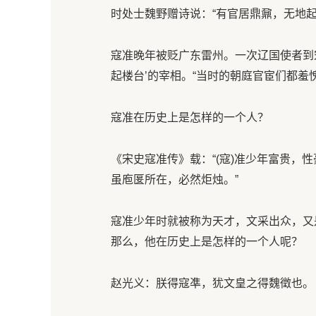
时处士魏野赠诗说：“有官居鼎鼐，无地起
寇准晚年被贬广东雷州。一次辽国使者到
起楼台’的宰相。“当时的朝庭官宦们都羞
寇准在历史上是怎样的一个人？
《宋史寇准传》载：“(寇)准少年富贵，
虽庖匽所在，必然炬烛。”
寇准少年时就被称为天才，文采出众，又
那么，他在历史上是怎样的一个人呢？
赵光义：朕得寇凖，犹文皇之得魏徵也。