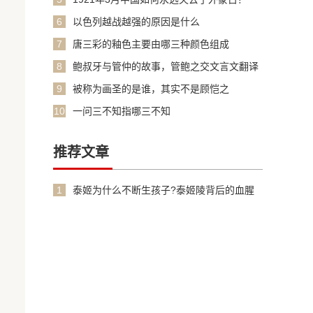
6
以色列越战越强的原因是什么
7
唐三彩的釉色主要由哪三种颜色组成
8
鲍叔牙与管仲的故事，管鲍之交文言文翻译
加原文
9
被称为画圣的是谁，其实不是顾恺之
10
一问三不知指哪三不知
推荐文章
1
泰姬为什么不断生孩子?泰姬陵背后的血腥
故事