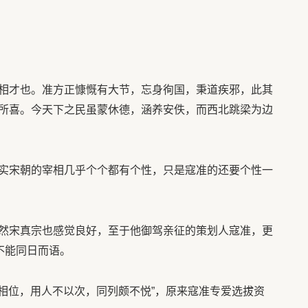
相才也。准方正慷慨有大节，忘身徇国，秉道疾邪，此其
所喜。今天下之民虽蒙休德，涵养安佚，而西北跳梁为边
实宋朝的宰相几乎个个都有个性，只是寇准的还要个性一
然宋真宗也感觉良好，至于他御驾亲征的策划人寇准，更
不能同日而语。
在相位，用人不以次，同列颇不悦”，原来寇准专爱选拔资