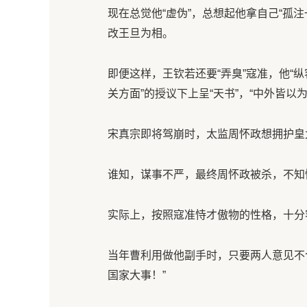
现在总觉他“虚伪”，总想起他拿自己“孤
改王旦为相。
即便这样，王钦若还要“弄臭”寇准，他“纵
关方面”的授议下上呈“天书”，“中外皆
宋真宗即将驾崩时，太监周怀政想拥护皇
谁知，谋事不严，最终周怀政被杀，不知
实际上，按照寇准恃才傲物的性格，十分
当年曹利用做他副手时，只要两人意见不
国家大事！”