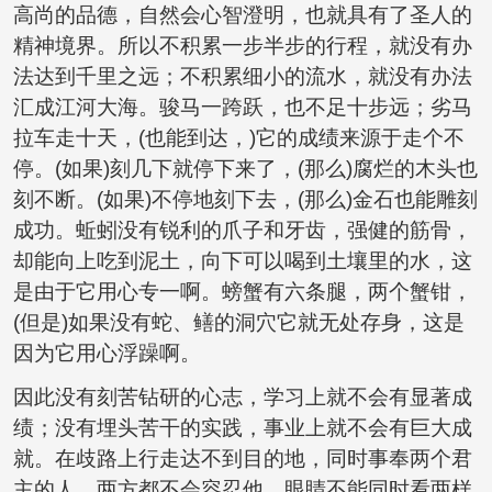
高尚的品德，自然会心智澄明，也就具有了圣人的
精神境界。所以不积累一步半步的行程，就没有办
法达到千里之远；不积累细小的流水，就没有办法
汇成江河大海。骏马一跨跃，也不足十步远；劣马
拉车走十天，(也能到达，)它的成绩来源于走个不
停。(如果)刻几下就停下来了，(那么)腐烂的木头也
刻不断。(如果)不停地刻下去，(那么)金石也能雕刻
成功。蚯蚓没有锐利的爪子和牙齿，强健的筋骨，
却能向上吃到泥土，向下可以喝到土壤里的水，这
是由于它用心专一啊。螃蟹有六条腿，两个蟹钳，
(但是)如果没有蛇、鳝的洞穴它就无处存身，这是
因为它用心浮躁啊。
因此没有刻苦钻研的心志，学习上就不会有显著成
绩；没有埋头苦干的实践，事业上就不会有巨大成
就。在歧路上行走达不到目的地，同时事奉两个君
主的人，两方都不会容忍他。眼睛不能同时看两样