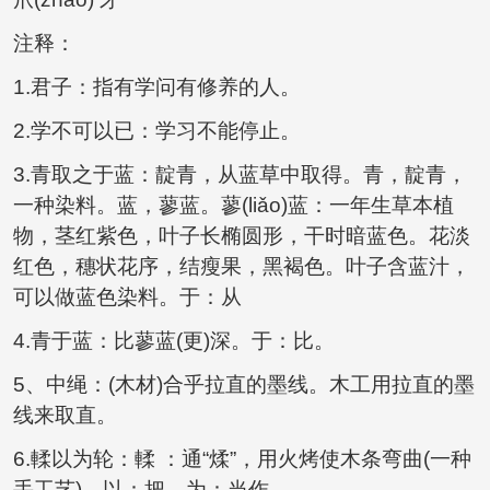
注释：
1.君子：指有学问有修养的人。
2.学不可以已：学习不能停止。
3.青取之于蓝：靛青，从蓝草中取得。青，靛青，
一种染料。蓝，蓼蓝。蓼(liǎo)蓝：一年生草本植
物，茎红紫色，叶子长椭圆形，干时暗蓝色。花淡
红色，穗状花序，结瘦果，黑褐色。叶子含蓝汁，
可以做蓝色染料。于：从
4.青于蓝：比蓼蓝(更)深。于：比。
5、中绳：(木材)合乎拉直的墨线。木工用拉直的墨
线来取直。
6.輮以为轮：輮 ：通“煣”，用火烤使木条弯曲(一种
手工艺)。以：把。为：当作。