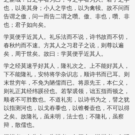
也，以美其身；小人之学也，以为禽犊。故不问而
告谓之傲，问一而告二谓之囋。傲、非也，囋、非
也；君子如向矣。
学莫便乎近其人。礼乐法而不说，诗书故而不切，
春秋约而不速。方其人之习君子之说，则尊以遍
矣，周于世矣。故曰：学莫便乎近其人。
学之经莫速乎好其人，隆礼次之。上不能好其人，
下不能隆礼，安特将学杂识志，顺诗书而已耳。则
末世穷年，不免为陋儒而已。将原先王，本仁义，
则礼正其经纬蹊径也。若挈裘领，诎五指而顿之，
顺者不可胜数也。不道礼宪，以诗书为之，譬之犹
以指测河也，以戈舂黍也，以锥餐壶也，不可以得
之矣。故隆礼，虽未明，法士也；不隆礼，虽察
辩，散儒也。