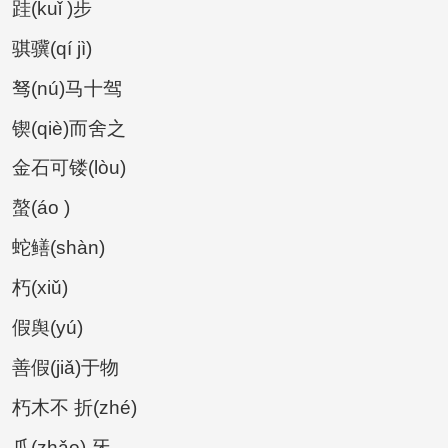
跬(kuǐ )步
骐骥(qí jì)
驽(nú)马十驾
锲(qiè)而舍之
金石可镂(lòu)
螯(áo )
蛇鳝(shàn)
朽(xiǔ)
假舆(yú)
善假(jiǎ)于物
朽木不 折(zhé)
爪(zhǎo) 牙