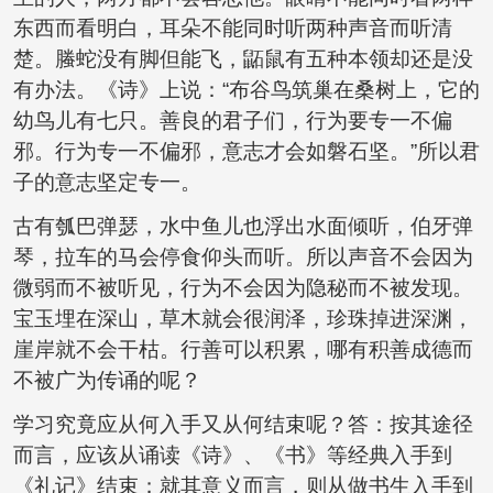
东西而看明白，耳朵不能同时听两种声音而听清
楚。螣蛇没有脚但能飞，鼫鼠有五种本领却还是没
有办法。《诗》上说：“布谷鸟筑巢在桑树上，它的
幼鸟儿有七只。善良的君子们，行为要专一不偏
邪。行为专一不偏邪，意志才会如磐石坚。”所以君
子的意志坚定专一。
古有瓠巴弹瑟，水中鱼儿也浮出水面倾听，伯牙弹
琴，拉车的马会停食仰头而听。所以声音不会因为
微弱而不被听见，行为不会因为隐秘而不被发现。
宝玉埋在深山，草木就会很润泽，珍珠掉进深渊，
崖岸就不会干枯。行善可以积累，哪有积善成德而
不被广为传诵的呢？
学习究竟应从何入手又从何结束呢？答：按其途径
而言，应该从诵读《诗》、《书》等经典入手到
《礼记》结束；就其意义而言，则从做书生入手到