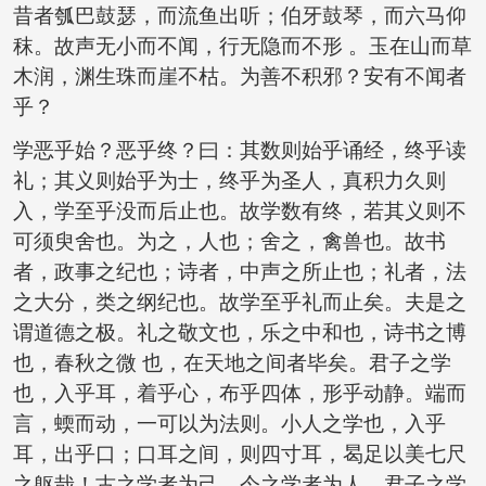
昔者瓠巴鼓瑟，而流鱼出听；伯牙鼓琴，而六马仰
秣。故声无小而不闻，行无隐而不形 。玉在山而草
木润，渊生珠而崖不枯。为善不积邪？安有不闻者
乎？
学恶乎始？恶乎终？曰：其数则始乎诵经，终乎读
礼；其义则始乎为士，终乎为圣人，真积力久则
入，学至乎没而后止也。故学数有终，若其义则不
可须臾舍也。为之，人也；舍之，禽兽也。故书
者，政事之纪也；诗者，中声之所止也；礼者，法
之大分，类之纲纪也。故学至乎礼而止矣。夫是之
谓道德之极。礼之敬文也，乐之中和也，诗书之博
也，春秋之微 也，在天地之间者毕矣。君子之学
也，入乎耳，着乎心，布乎四体，形乎动静。端而
言，蝡而动，一可以为法则。小人之学也，入乎
耳，出乎口；口耳之间，则四寸耳，曷足以美七尺
之躯哉！古之学者为己，今之学者为人。君子之学