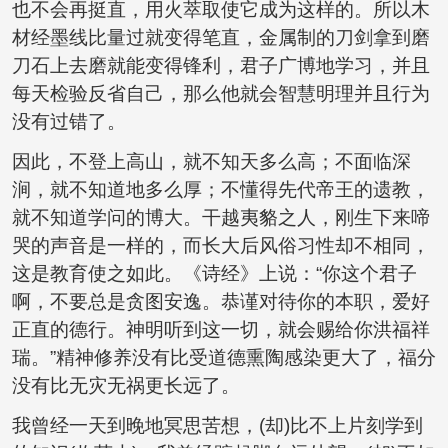
也不会再挺直，用火萃取使它成为这样的。所以木
材经墨线比量过就变得笔直，金属制的刀剑拿到磨
刀石上去磨就能变得锋利，君子广博地学习，并且
每天检验反省自己，那么他就会智慧明理并且行为
没有过错了。
因此，不登上高山，就不知天多么高；不面临深
涧，就不知道地多么厚；不懂得先代帝王的遗教，
就不知道学问的博大。干越夷貉之人，刚生下来啼
哭的声音是一样的，而长大后风俗习性却不相同，
这是教育使之如此。《诗经》上说：“你这个君子
啊，不要总是贪图安逸。恭谨对待你的本职，爱好
正直的德行。神明听到这一切，就会赐给你洪福祥
瑞。”精神修养没有比受道德熏陶感染更大了，福分
没有比无灾无祸更长远了。
我曾经一天到晚地冥思苦想，(却)比不上片刻学到