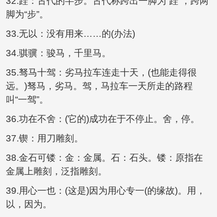
32.跬：古代的半步。古代称跨出一脚为“跬”，跨两
脚为“步”。
33.无以：没有用来……的(办法)
34.骐骥：骏马，千里马。
35.驽马十驾：劣马拉车连走十天，(也能走得很
远。)驽马，劣马。驾，马拉车一天所走的路程
叫“一驾”。
36.功在不舍：(它的)成功在于不停止。舍，停。
37.锲：用刀雕刻。
38.金石可镂：金：金属。石：石头。镂：原指在
金属上雕刻，泛指雕刻。
39.用心一也：(这是)因为用心专一(的缘故)。用，
以，因为。