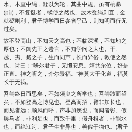
水。木直中绳，輮以为轮，其曲中规。虽有槁暴
(pù)，不复挺者，輮使之然也。故木受绳则直，金
就砺则利，君子博学而日参省乎己，则知明而行无
过矣。
故不登高山，不知天之高也；不临深溪，不知地之
厚也；不闻先王之遗言，不知学问之大也。干、
越、夷、貉之子，生而同声，长而异俗，教使之然
也。诗曰：“嗟尔君子，无恒安息。靖共尔位，好是
正直。神之听之，介尔景福。”神莫大于化道，福莫
长于无祸。
吾尝终日而思矣，不如须臾之所学也；吾尝跂而望
矣，不如登高之博见也。登高而招，臂非加长也，
而见者远；顺风而呼，声非加疾也，而闻者彰。假
舆马者，非利足也，而致千里；假舟楫者，非能水
也，而绝江河。君子生非异也，善假于物也。(君子