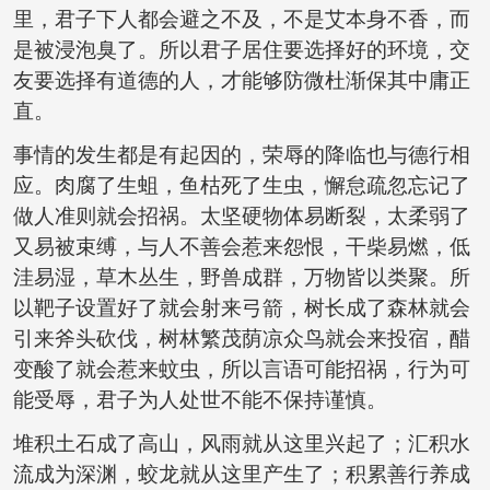
里，君子下人都会避之不及，不是艾本身不香，而
是被浸泡臭了。所以君子居住要选择好的环境，交
友要选择有道德的人，才能够防微杜渐保其中庸正
直。
事情的发生都是有起因的，荣辱的降临也与德行相
应。肉腐了生蛆，鱼枯死了生虫，懈怠疏忽忘记了
做人准则就会招祸。太坚硬物体易断裂，太柔弱了
又易被束缚，与人不善会惹来怨恨，干柴易燃，低
洼易湿，草木丛生，野兽成群，万物皆以类聚。所
以靶子设置好了就会射来弓箭，树长成了森林就会
引来斧头砍伐，树林繁茂荫凉众鸟就会来投宿，醋
变酸了就会惹来蚊虫，所以言语可能招祸，行为可
能受辱，君子为人处世不能不保持谨慎。
堆积土石成了高山，风雨就从这里兴起了；汇积水
流成为深渊，蛟龙就从这里产生了；积累善行养成