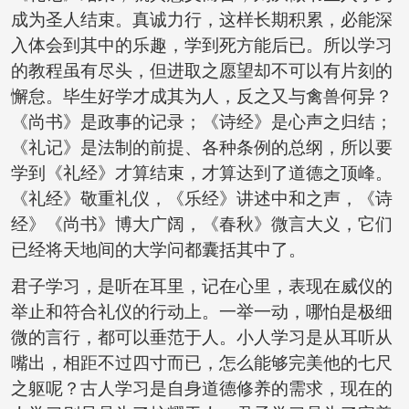
成为圣人结束。真诚力行，这样长期积累，必能深
入体会到其中的乐趣，学到死方能后已。所以学习
的教程虽有尽头，但进取之愿望却不可以有片刻的
懈怠。毕生好学才成其为人，反之又与禽兽何异？
《尚书》是政事的记录；《诗经》是心声之归结；
《礼记》是法制的前提、各种条例的总纲，所以要
学到《礼经》才算结束，才算达到了道德之顶峰。
《礼经》敬重礼仪，《乐经》讲述中和之声，《诗
经》《尚书》博大广阔，《春秋》微言大义，它们
已经将天地间的大学问都囊括其中了。
君子学习，是听在耳里，记在心里，表现在威仪的
举止和符合礼仪的行动上。一举一动，哪怕是极细
微的言行，都可以垂范于人。小人学习是从耳听从
嘴出，相距不过四寸而已，怎么能够完美他的七尺
之躯呢？古人学习是自身道德修养的需求，现在的