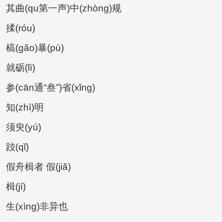
其曲(qu第一声)中(zhòng)规
揉(róu)
槁(gǎo)暴(pù)
就砺(lì)
参(cān通“叁”)省(xǐng)
知(zhì)明
须臾(yú)
跂(qǐ)
假舟楫者 假(jiǎ)
楫(jí)
生(xìng)非异也