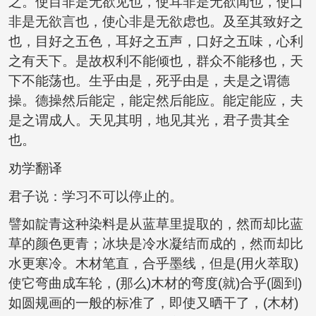
之。使目非是无欲见也，使耳非是无欲闻也，使口
非是无欲言也，使心非是无欲虑也。及至其致好之
也，目好之五色，耳好之五声，口好之五味，心利
之有天下。是故权利不能倾也，群众不能移也，天
下不能荡也。生乎由是，死乎由是，夫是之谓德
操。德操然后能定，能定然后能应。能定能应，夫
是之谓成人。天见其明，地见其光，君子贵其全
也。
劝学翻译
君子说：学习不可以停止的。
譬如靛青这种染料是从蓝草里提取的，然而却比蓝
草的颜色更青；冰块是冷水凝结而成的，然而却比
水更寒冷。木材笔直，合乎墨线，但是(用火萃取)
使它弯曲成车轮，(那么)木材的弯度(就)合乎(圆到)
如圆规画的一般的标准了，即使又晒干了，(木材)