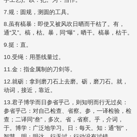
7.规：圆规，测圆的工具。
8.虽有槁暴：即使又被风吹日晒而干枯了。有，
通“又”。槁，枯。暴，同“曝”，晒干。槁暴，枯干。
9.挺：直。
10.受绳：用墨线量过。
11.金：指金属制的刀剑等。
12.就砺：拿到磨刀石上去磨。砺，磨刀石。就，
动词，接近，靠近。
13.君子博学而日参省乎己，则知明而行无过矣：
参省乎己：对自己检查、省察。参，一译检验，检
查；二译同“叁”，多次。省，省察。乎，介词，
于。博学：广泛地学习。日：每天。知：通“智”，
智慧。明：明达。行无过：行动没有过错。