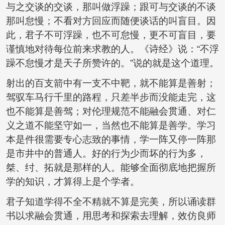
与之交谈的交谈，那叫做浮躁；跟可与交谈的不谈
那叫怠慢；不看对方回应而随便谈话的叫盲目。因
此，君子不可浮躁，也不可怠慢，更不可盲目，要
谨慎地对待每位前来求教的人。《诗经》说：“不浮
躁不怠慢才是天子所赞许的。”说的就是这个道理。
射出的百支箭中有一支不中靶，就不能算是善射；
驾驭车马行千里的路程，只差半步而没能走完，这
也不能算是善驾；对伦理规范不能融会贯通、对仁
义之道不能坚守如一，当然也不能算是善学。学习
本是件很需要专心志致的事情，学一阵又停一阵那
是市井中的普通人。好的行为少而坏的行为多，
桀、纣、拓就是那样的人。能够全面彻底地把握所
学的知识，才算得上是个学者。
君子知道学得不全不精就不算是完美，所以诵读群
书以求融会贯通，用思考和探索去理解，效仿良师