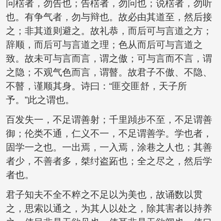
问楛者，勿告也；告楛者，勿问也；说楛者，勿听
也。有争气者，勿与辩也。故必由其道至，然后接
之；非其道则避之。故礼恭，而后可与言道之方；
辞顺，而后可与言道之理；色从而后可与言道之
致。故未可与言而言，谓之傲；可与言而不言，谓
之隐；不观气色而言，谓瞽。故君子不傲、不隐、
不瞽，谨顺其身。诗曰：“匪交匪舒，天子所
予。”此之谓也。
百发失一，不足谓善射；千里蹞步不至，不足谓善
御；伦类不通，仁义不一，不足谓善学。学也者，
固学一之也。一出焉，一入焉，涂巷之人也；其善
者少，不善者多，桀纣盗跖也；全之尽之，然后学
者也。
君子知夫不全不粹之不足以为美也，故诵数以贯
之，思索以通之，为其人以处之，除其害者以持养