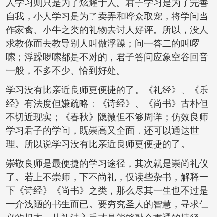
人学习则只是为了炫耀于人。君子学习是为了完善
自我，小人学习是为了卖弄和哗众取宠，将学问当
作家禽、小牛之类的礼物去讨人好评。所以，没人
求教你而去教导别人叫做浮躁；问一答二的叫啰
嗦；浮躁啰嗦都是不对的，君子答问应象空谷回音
一般，不多不少、恰到好处。
学习没有比亲近良师更便捷的了。《礼经》、《乐
经》有法度但嫌疏略；《诗经》、《尚书》古朴但
不切近现实；《春秋》隐微但不够周详；仿效良师
学习君子的学问，既崇高又全面，还可以通达世
理。所以说学习没有比亲近良师更便捷的了。
崇敬良师是最便捷的学习途径，其次就是崇尚礼仪
了。若上不崇师，下不尚礼，仅读些杂书，解释一
下《诗经》《尚书》之类，那么尽其一生也不过是
一介浅陋的书生而已。要穷究圣人的智慧，寻求仁