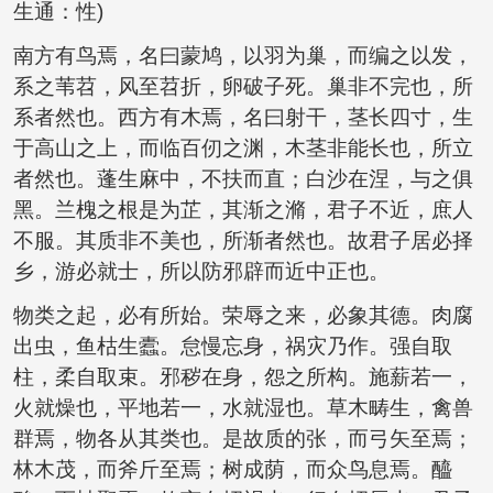
生通：性)
南方有鸟焉，名曰蒙鸠，以羽为巢，而编之以发，
系之苇苕，风至苕折，卵破子死。巢非不完也，所
系者然也。西方有木焉，名曰射干，茎长四寸，生
于高山之上，而临百仞之渊，木茎非能长也，所立
者然也。蓬生麻中，不扶而直；白沙在涅，与之俱
黑。兰槐之根是为芷，其渐之滫，君子不近，庶人
不服。其质非不美也，所渐者然也。故君子居必择
乡，游必就士，所以防邪辟而近中正也。
物类之起，必有所始。荣辱之来，必象其德。肉腐
出虫，鱼枯生蠹。怠慢忘身，祸灾乃作。强自取
柱，柔自取束。邪秽在身，怨之所构。施薪若一，
火就燥也，平地若一，水就湿也。草木畴生，禽兽
群焉，物各从其类也。是故质的张，而弓矢至焉；
林木茂，而斧斤至焉；树成荫，而众鸟息焉。醯