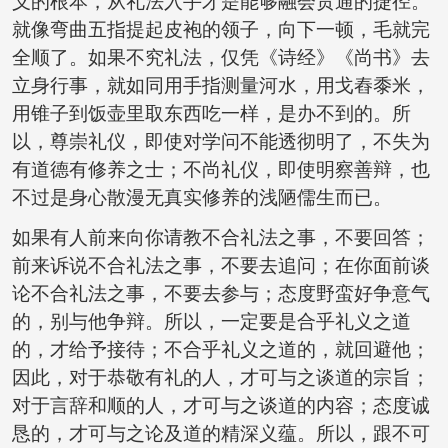
义的根本，从礼法入手才是能够融会贯通的捷径。
就像弯曲五指提起皮袍的领子，向下一顿，毛就完
全顺了。如果不究礼法，仅凭《诗经》《尚书》去
立身行事，就如同用手指测量河水，用戈舂黍米，
用锥子到饭壶里取东西吃一样，是办不到的。所
以，尊崇礼仪，即使对学问不能透彻明了，不失为
有道德有修养之士；不尚礼仪，即使明察善辩，也
不过是身心散漫无真实修养的浅陋儒生而已。
如果有人前来向你请教不合礼法之事，不要回答；
前来诉说不合礼法之事，不要去追问；在你面前谈
论不合礼法之事，不要去参与；态度野蛮好争意气
的，别与他争辩。所以，一定要是合乎礼义之道
的，才给予接待；不合乎礼义之道的，就回避他；
因此，对于恭敬有礼的人，才可与之谈道的宗旨；
对于言辞和顺的人，才可与之谈道的内容；态度诚
恳的，才可与之论及道的精深义蕴。所以，跟不可