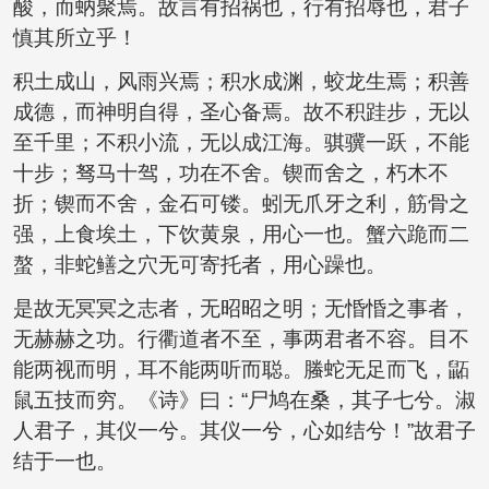
酸，而蚋聚焉。故言有招祸也，行有招辱也，君子
慎其所立乎！
积土成山，风雨兴焉；积水成渊，蛟龙生焉；积善
成德，而神明自得，圣心备焉。故不积跬步，无以
至千里；不积小流，无以成江海。骐骥一跃，不能
十步；驽马十驾，功在不舍。锲而舍之，朽木不
折；锲而不舍，金石可镂。蚓无爪牙之利，筋骨之
强，上食埃土，下饮黄泉，用心一也。蟹六跪而二
螯，非蛇鳝之穴无可寄托者，用心躁也。
是故无冥冥之志者，无昭昭之明；无惛惛之事者，
无赫赫之功。行衢道者不至，事两君者不容。目不
能两视而明，耳不能两听而聪。螣蛇无足而飞，鼫
鼠五技而穷。《诗》曰：“尸鸠在桑，其子七兮。淑
人君子，其仪一兮。其仪一兮，心如结兮！”故君子
结于一也。