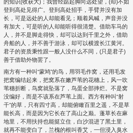
的知识(收获大)；我曾经踮起脚向远处望，(却)不如
登到高处见得广。登到高处招手，手臂并没有加
长，可是远处的人却能看见；顺着风喊，声音并没
有加大，可是听的人却能听得很清楚。借助车马的
人，并不是脚走得快，却可以达到千里之外，借助
舟船的人，并不善于游泳，却可以横渡长江黄河。
君子的资质秉性跟一般人没什么不同，(只是君子)
善于借助外物罢了。
南方有一种叫“蒙鸠”的鸟，用羽毛作窝，还用毛发
把窝编结起来，把窝系在嫩芦苇的花穗上，风一吹
苇穗折断，鸟窝就坠落了，鸟蛋全部摔烂。不是窝
没编好，而是不该系在芦苇上面。西方有种叫“射
干”的草，只有四寸高，却能俯瞰百里之遥，不是草
能长高，而是因为它长在了高山之巅。蓬草长在麻
地里，不用扶持也能挺立住，白沙混进了黑土里，
就再不能变白了，兰槐的根叫香艾，一但浸入臭水