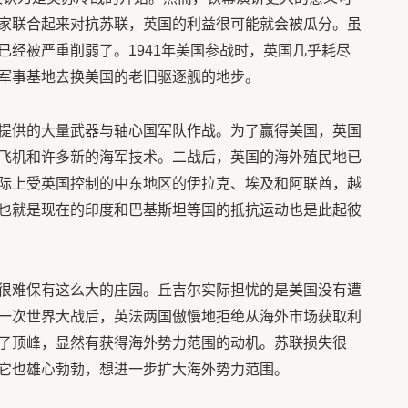
家联合起来对抗苏联，英国的利益很可能就会被瓜分。虽
已经被严重削弱了。1941年美国参战时，英国几乎耗尽
军事基地去换美国的老旧驱逐舰的地步。
提供的大量武器与轴心国军队作战。为了赢得美国，英国
飞机和许多新的海军技术。二战后，英国的海外殖民地已
际上受英国控制的中东地区的伊拉克、埃及和阿联酋，越
也就是现在的印度和巴基斯坦等国的抵抗运动也是此起彼
很难保有这么大的庄园。丘吉尔实际担忧的是美国没有遭
一次世界大战后，英法两国傲慢地拒绝从海外市场获取利
了顶峰，显然有获得海外势力范围的动机。苏联损失很
它也雄心勃勃，想进一步扩大海外势力范围。