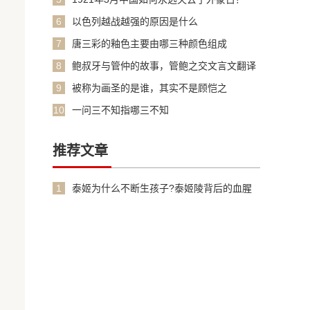
6
以色列越战越强的原因是什么
7
唐三彩的釉色主要由哪三种颜色组成
8
鲍叔牙与管仲的故事，管鲍之交文言文翻译
加原文
9
被称为画圣的是谁，其实不是顾恺之
10
一问三不知指哪三不知
推荐文章
1
泰姬为什么不断生孩子?泰姬陵背后的血腥
故事