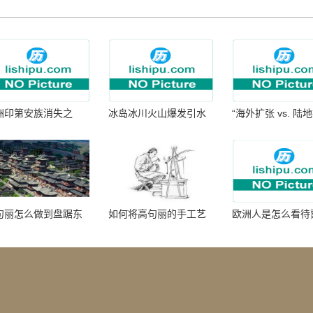
洲印第安族消失之
冰岛冰川火山爆发引水
“海外扩张 vs. 陆
：为何只剩数十族
暴涨 灾难惊人
张：核心差异
句丽怎么做到盘踞东
如何将高句丽的手工艺
欧洲人是怎么看待
七百年的
品进行SEO优化？
帝国西征的