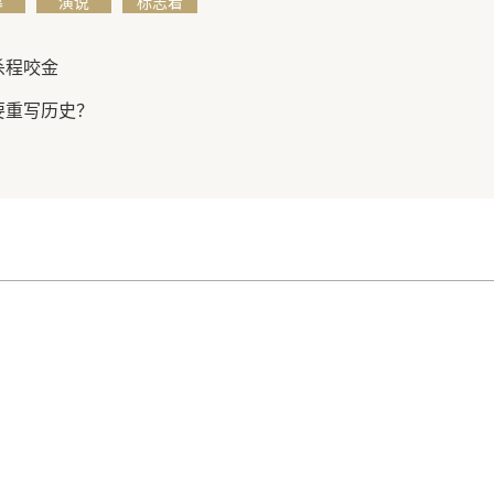
幕
演说
标志着
杀程咬金
要重写历史？