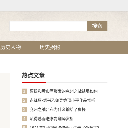
历史人物
历史揭秘
热点文章
1
曹操和黄巾军爆发的兖州之战结局如何
2
点绛唇·绍兴乙卯登绝顶小亭作品赏析
3
兖州之战吕布为什么输给了曹操
4
赋得暮雨送李胄翻译赏析
5
1921年3月中国如何永远失去了外蒙古？