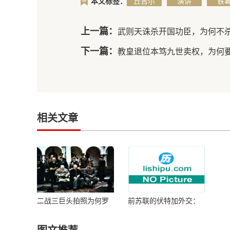
本文标签：
丘吉尔
演讲
铁
上一篇：
武则天诛杀开国功臣，为何不
下一篇：
教皇退位本笃九世卖权，为何
相关文章
二战三巨头拍照为何罗
前苏联的伏特加外交：
斯福坐在中间 有何寓意
丘吉尔曾被从桌下拉出
来