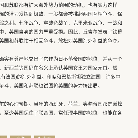
国和苏联都有扩大海外势力范围的动机，也有实力这样
棍的潜力发挥到极致，一般都会被挑起两国互相争斗，保
翁之利。七年战争、拿破仑战争、克里米亚战争、一战和
中，英国自身的国力严重受损。因此，丘吉尔发表了铁幕
美国和苏联忙于相互争斗，放松对英国海外利益的争夺。
确实有尊严地交出了它作为日不落帝国的地位，并从一个
、新西兰等国仍在名义上承认英国女王为国家元首。然
还有法国)的海外利益。印度和巴基斯坦独立建国，许多中
争斗，美国和苏联也试图将英国的势力挤出局。
尔的心理预期。当年的西班牙、荷兰、奥匈帝国都是巅峰
。至少英国保住了联合国，常任理事国的地位，也能在各