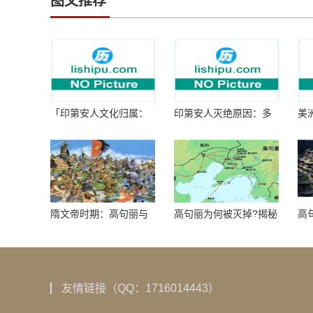
图文推荐
「印第安人文化归属：
印第安人灭绝原因：多
美
何为人类多样性」
因生存压力与文化冲突
谜
隋文帝时期：高句丽与
高句丽为何被灭掉?揭秘
高
隋朝战争概览
真相揭秘!真相大白：高
北
句丽被灭掉的原因揭
秘！
友情链接（QQ：1716014443）