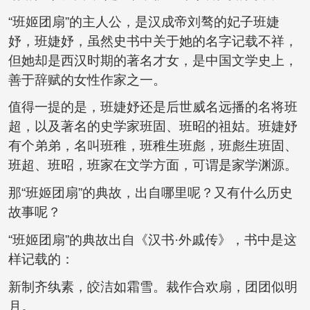
“班姬团扇”的主人公，是汉成帝刘骜的妃子班婕
妤，班婕妤，虽然史书中关于她的名字记载不祥，
但她却是西汉时期的著名才女，是中国文学史上，
善于辞赋的女性作家之一。
值得一提的是，班婕妤还是后世威名远播的名将班
超，以及著名的史学家班固、班昭的祖姑。班婕妤
有个弟弟，名叫班稚，班稚生班彪，班彪生班固、
班超、班昭，班家在文学方面，可谓是家学渊源。
那“班姬团扇”的典故，出自哪里呢？又有什么历史
故事呢？
“班姬团扇”的典故出自《汉书·外戚传》，书中是这
样记载的：
新制齐纨素，皎洁如霜雪。裁作合欢扇，团团似明
月。