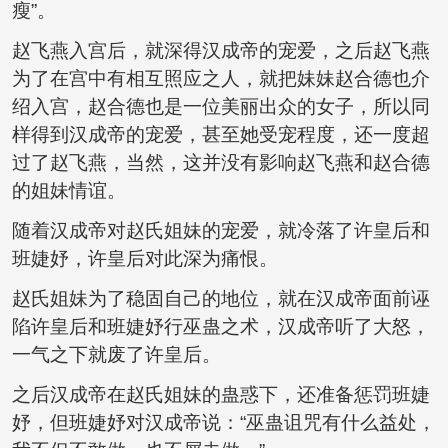
瘦”。
赵飞燕入宫后，就深得汉成帝的宠爱，之后赵飞燕
为了在宫中有相互照应之人，就把妹妹赵合德也介
绍入宫，赵合德也是一位美丽出众的女子，所以同
样得到汉成帝的宠爱，甚至她受宠程度，还一度超
过了赵飞燕，当然，这并没有影响赵飞燕和赵合德
的姐妹情谊。
随着汉成帝对赵氏姐妹的宠爱，就冷落了许皇后和
班婕妤，许皇后对此深为痛恨。
赵氏姐妹为了稳固自己的地位，就在汉成帝面前诬
陷许皇后和班婕妤行巫蛊之术，汉成帝听了大怒，
一气之下就废了许皇后。
之后汉成帝在赵氏姐妹的蛊惑下，还准备惩罚班婕
妤，但班婕妤对汉成帝说：“巫蛊诅咒有什么益处，