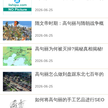
2026-06-25
隋文帝时期：高句丽与隋朝战争概
览
2026-06-25
高句丽为何被灭掉?揭秘真相揭秘!
真相大白：高句丽被灭掉的原因揭
秘！
2026-06-25
高句丽怎么做到盘踞东北七百年的
2026-06-25
如何将高句丽的手工艺品进行SEO
优化？