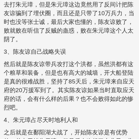
去打朱元璋，但是朱元璋这边竟然用了反间计把陈
友谅骗到了埋伏圈，而且还是只带了10万兵力，当
时也没等张士诚，最后大家也懂的，陈友谅败了，
败就败在听信了反贼的蛊惑，败在朱元璋这个人太
阴了。
3、陈友谅自己战略失误
然后就是陈友谅带兵攻打这个洪都，虽然洪都有这
个粮草和装备，但是也有高大的城墙，开大船登陆
是真的很难战胜，坚持了85天后，朱元璋来自应天
府的20万援军到了。其实陈友谅如果当时直取应天
府的话，会有什么样的后果？也不会败得如此的惨
烈吧。
4、朱元璋占尽天时地利人和
之后就是在鄱阳湖大战了，开始陈友谅是有优势