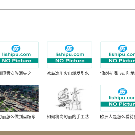
洲印第安族消失之
冰岛冰川火山爆发引水
“海外扩张 vs. 陆
：为何只剩数十族
暴涨 灾难惊人
张：核心差异
句丽怎么做到盘踞东
如何将高句丽的手工艺
欧洲人是怎么看待
七百年的
品进行SEO优化？
帝国西征的