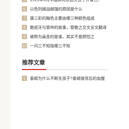
6
以色列越战越强的原因是什么
7
唐三彩的釉色主要由哪三种颜色组成
8
鲍叔牙与管仲的故事，管鲍之交文言文翻译
加原文
9
被称为画圣的是谁，其实不是顾恺之
10
一问三不知指哪三不知
推荐文章
1
泰姬为什么不断生孩子?泰姬陵背后的血腥
故事