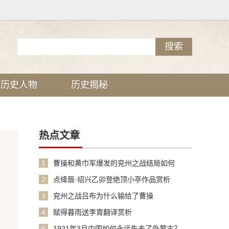
历史人物
历史揭秘
热点文章
1
曹操和黄巾军爆发的兖州之战结局如何
2
点绛唇·绍兴乙卯登绝顶小亭作品赏析
3
兖州之战吕布为什么输给了曹操
4
赋得暮雨送李胄翻译赏析
5
1921年3月中国如何永远失去了外蒙古？