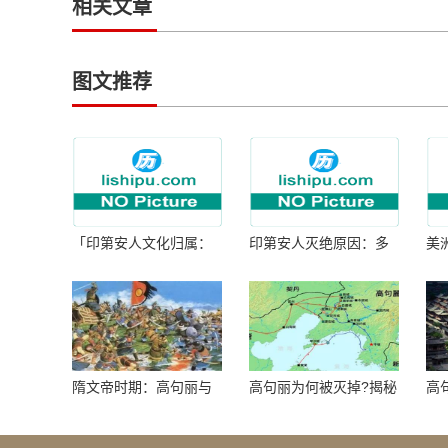
相关文章
图文推荐
「印第安人文化归属：
印第安人灭绝原因：多
美
何为人类多样性」
因生存压力与文化冲突
谜
隋文帝时期：高句丽与
高句丽为何被灭掉?揭秘
高
隋朝战争概览
真相揭秘!真相大白：高
北
句丽被灭掉的原因揭
秘！