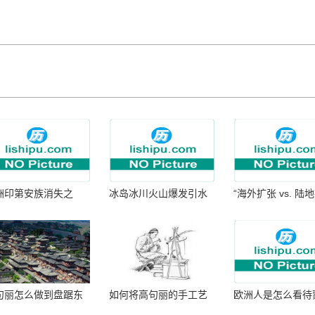
洲印第安族消失之
冰岛冰川火山爆发引水
“海外扩张 vs. 陆
：为何只剩数十族
暴涨 灾难惊人
张：核心差异
句丽怎么做到盘踞东
如何将高句丽的手工艺
欧洲人是怎么看待
七百年的
品进行SEO优化？
帝国西征的