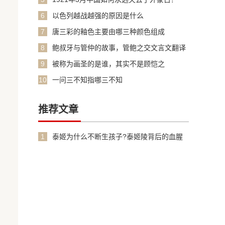
6
以色列越战越强的原因是什么
7
唐三彩的釉色主要由哪三种颜色组成
8
鲍叔牙与管仲的故事，管鲍之交文言文翻译
加原文
9
被称为画圣的是谁，其实不是顾恺之
10
一问三不知指哪三不知
推荐文章
1
泰姬为什么不断生孩子?泰姬陵背后的血腥
故事