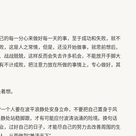
己的每一分心来做好每一天的事，至于成功和失败，就不
败，这是人之常情，但是，还没开始做事，就思前想后，
、战战兢兢，这样反而会失去许多机会，不能放开手脚大
有不计成败，把注意力放在所做的事情上，专心做好，其
处着想。
“一个人要在波平浪静处安身立命，不要把自己置身于风
浪静处站稳脚跟，才有可能应付波涛汹涌的险境。换句话
业，过好自己的日子，才能尽自己的努力去改善周围的生
，从而做到“兼济天下”。