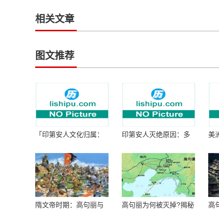
相关文章
图文推荐
「印第安人文化归属：
印第安人灭绝原因：多
美
何为人类多样性」
因生存压力与文化冲突
谜
隋文帝时期：高句丽与
高句丽为何被灭掉?揭秘
高
隋朝战争概览
真相揭秘!真相大白：高
北