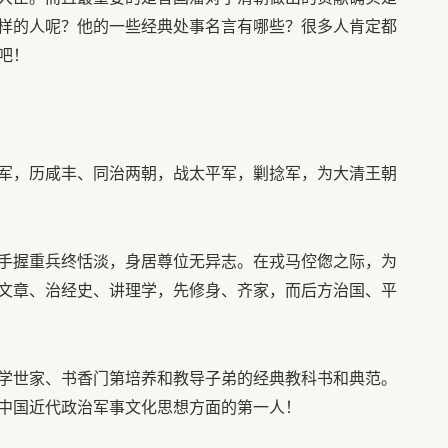
样的人呢？他的一些经典处事名言有哪些？很多人肯定都
吧！
军，历咸丰、同治两朝，战太平军，剿捻军，为大清王朝
手握重兵终恬淡，身居尊位无异志。在戎马倥偬之际，为
文章、治经史、讲理学，先修身、齐家，而后方治国、平
学世家、书香门第培养和教导子弟的经典教科书和典范。
中国近代政治军事文化思想方面的第一人！