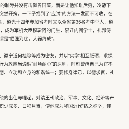
责”的耻辱并没有击倒曾国藩，而是让他知耻后勇，冷静下
突然开窍，一下子找到了“应试”的方法一发而不可收，在
名，道光十四年参加省考时又以全省第36名考中举人，道
林院，成为军机大臣穆彰阿的门生，累迁内阁学士，礼部侍
是“倔强到底，大器终成”。
、徽宁道何桂珍等成为密友，并以“实学”相互砥砺，求探
行为政应当遵循“耐烦耐心”的原则，时刻警醒自己为官不
德、立功和立身的和谐统一；要修身律己，以德求官，礼
他的出仕与崛起，对清王朝政治、军事、文化、经济等产
积少成多、日积月累，使他成为我国近代“钻之弥坚，仰