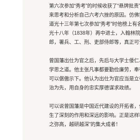
第六次参加“秀考”的时候收获了“悬牌批
来思考和分析自己六考六挫的原因。仿佛
道光十三年第七次参加“秀考”时他榜上有
光十八年（1838年）再中进士，入翰
郎，署兵、工、刑、吏部侍郎等，真正可谓
曾国藩出仕为官之后，先后与大学士倭仁
学思之道。他主张凡事都要勤俭廉劳，奉
可以倨傲示下。他认为出仕为官应当是立
治为先，用自身的忠实厚德谋求政绩。
可以说曾国藩是中国近代建设的开拓者，
生了深刻的作用和深远的影响。正是这样
之弥高，越研越深”的集大成者！