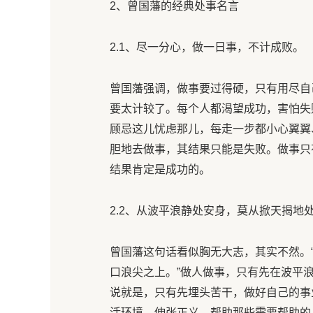
2、曾国藩的经典处事名言
2.1、尽一分心，做一日事，不计成败。
曾国藩强调，做事要过得硬，只有用尽自
要太计较了。每个人都渴望成功，害怕失
顾忌这儿忧虑那儿，每走一步都小心翼翼
胆地去做事，其结果只能是失败。做事只
结果肯定是成功的。
2.2、从波平浪静处安身，莫从掀天揭地
曾国藩这句话看似胸无大志，其实不然。
口浪尖之上。”做人做事，只有先在波平
说就是，只有先埋头苦干，做好自己的事
活环境，伸张正义，帮助那些需要帮助的人