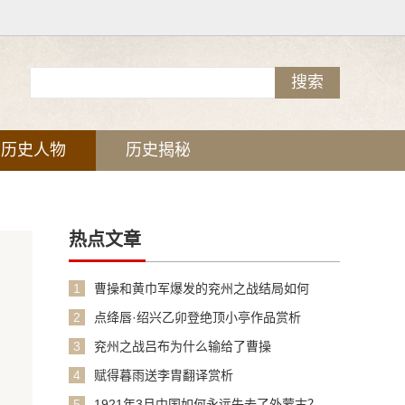
历史人物
历史揭秘
热点文章
1
曹操和黄巾军爆发的兖州之战结局如何
2
点绛唇·绍兴乙卯登绝顶小亭作品赏析
3
兖州之战吕布为什么输给了曹操
4
赋得暮雨送李胄翻译赏析
5
1921年3月中国如何永远失去了外蒙古？