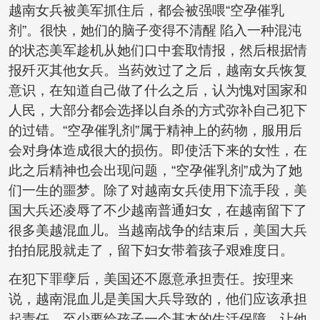
越南女兵被美军抓住后，都会被强喂“空孕催乳
剂”。很快，她们的脑子变得不清醒 陷入一种混沌
的状态美军趁机从她们口中套取情报，然后根据情
报歼灭其他女兵。当药效过了之后，越南女兵恢复
意识，在知道自己做了什么之后，认为愧对国家和
人民，大部分都会选择以自杀的方式弥补自己犯下
的过错。“空孕催乳剂”属于精神上的药物，服用后
会对身体造成很大的损伤。即使活下来的女性，在
此之后精神也会出现问题，“空孕催乳剂”成为了她
们一生的噩梦。除了对越南女兵使用下流手段，美
国大兵还凌辱了不少越南普通妇女，在越南留下了
很多美越混血儿。当越南战争的结束后，美国大兵
拍拍屁股就走了，留下妇女带着孩子艰难度日。
在犯下罪孽后，美国还不愿意承担责任。按理来
说，越南混血儿是美国大兵导致的，他们应该承担
起责任，至少要给孩子一个基本的生活保障，让他