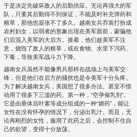
于是决定先破坏敌人的后勤供应。无论再强大的军
队，只要其后勤得不到保证，不能及时补充弹药和
粮草，那他也嚣张不了多久。越南女兵乔装打扮成
农村妇女，以弱者的形象出现在美军面前，蒙骗他
们后混入美军的大后方。接着，他们趁美军不注
意，烧毁了敌人的粮草，或在食物、水里下泻药、
下毒，导致美军战斗力下降。
越南女兵虽然不能像男兵那样在战场上与美军交
锋，但是他们在后方的骚扰也是令美军十分头疼。
为了解决越南女兵，美国想了很多办法。甚至不惜
动用了很多下三滥的药。第一种，“空孕催乳剂”。
它是由垂体后叶素等成分组成的一种“媚药”，能让
女性在没有怀孕的情况下，分泌出乳汁。而且，无
论再刚烈的女性，服用了此药之后，会控制不住自
己的欲望，变得十分放荡。