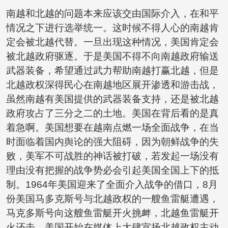
南越和北越的问题本来应该交由国际介入，在和平
情况之下进行选举统一。这时候不得人心的南越肯
定会被北越代替。一旦出现这种情况，美国肯定会
被北越政府驱逐。于是美国不得不向南越政府输送
武器装备，希望通过武力帮助南越打赢北越，但是
北越政权深得民心在南越地区展开渗透和游击战，
虽然南越有美国提供的武器装备支持，还是被北越
政府攻占了三分之二的土地。美国在背后看的是真
着急啊。美国想要在越南点燃一场全面战争，在当
时面临着国内舆论的强大阻碍，因为朝鲜战争的失
败，美军不可战胜的神话被打破，若发起一场没有
理由没有把握的战争势必会引起美国全国上下的抵
制。1964年美国迎来了全面介入战争的借口，8月
份美国马多克斯号与北越政权的一艘鱼雷艇遭遇，
马克多斯号向这艘鱼雷艇开火挑衅，北越鱼雷艇开
火还击。美国开始在媒体上大肆宣扬北越政权主动