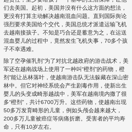
们去美国。起初，美国并没有什么这方面的想法，
更没有打算主动解决越南混血问题。直到国际舆论
强烈要求美国给个交代，美国总统才派遣运输飞机
去越南接孩子。不知是巧合还是蓄意为之，在运送
混血婴儿的过程中，竟然发生飞机失事，70多个孩
子不幸遇难。
除了空孕催乳剂”为了对抗北越政府的游击战术，美
军还在越南战场上使用了一种叫“橙剂”的药物，橙
剂”能让丛林落叶，使越南游击队无法躲藏在深山密
林中。但它对神经系统会产生剧毒作用，使新出生
婴儿的头变成畸形越战中，美军在越南境内撒了很
多“橙剂”，共计6700万升。这些药物，使越南出现
50多万发育畸形的儿童，例如头颅会越来越大，
200多万儿童被癌症等病痛折磨。受害者的平均寿
命，只有10岁左右。