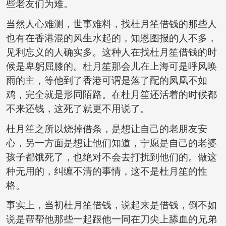
些老友们为难。
当然人心难测，世事难料，找杜月笙借钱的那些人
也有在香港混的风生水起的，知恩图报的人不多，
见利忘义的人确实多。这种人在找杜月笙借钱的时
候是卑躬屈膝的。杜月笙那会儿在上海可是呼风唤
雨的主，等他到了香港可谓是落了配的凤凰不如
鸡，完全就是形同陌路。在杜月笙还活着的时候都
不来还钱，这死了就更不用说了。
杜月笙之所以烧掉借条，是想让自己的老朋友安
心，另一方面是想让他们知道，宁愿是自己的老婆
孩子都饿死了，也绝对不会去打扰到他们的。做这
种无用的，纠缠不清的事情，这不是杜月笙的性
格。
事实上，当初杜月笙借钱，说起来是借钱，倒不如
说是帮帮他那些一起跟他一同在刀尖上舔血的兄弟