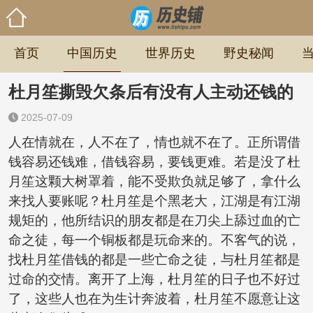
首页
中国历史
世界历史
野史秘闻
杜月笙撕毁欠条后有没有人主动还钱的
2025-07-09
人在情就在，人不在了，情也就不在了。正所谓借
钱容易还钱难，借钱容易，要钱更难。若是没了杜
月笙这颗大树罩着，能不受欺负就足够了，拿什么
来找人要账呢？杜月笙是个黑老大，江湖是有江湖
规矩的，他所结识的朋友都是在刀尖上舔过血的亡
命之徒，每一个铜板都是玩命来的。不客气的说，
找杜月笙借钱的都是一些亡命之徒，与杜月笙都是
过命的交情。离开了上海，杜月笙的日子也不好过
了，这些人也在为生计奔波着，杜月笙不愿意让这