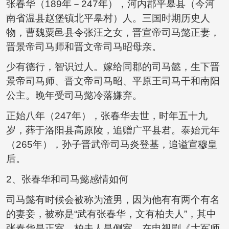
张春华（189年－247年），河内郡平皋县（今河
南省温县赵堡镇北平皋村）人。三国时期历史人
物，曹魏粟邑县令张汪之女，晋宣帝司马懿正妻，
晋景帝司马师和晋文帝司马昭母亲。
少有德行，智识过人。嫁给同郡的司马懿，生下晋
景帝司马师、晋文帝司马昭、平原王司马干和南阳
公主。晚年受司马懿冷落嫌弃。
正始八年（247年），张春华去世，时年五十九
岁，葬于洛阳县高原陵，追赠广平县君。泰始元年
（265年），孙子晋武帝司马炎登基，追谥宣穆皇
后。
2、张春华和司马懿感情如何
司马懿有时候会被称为渣男，因为他有有两个有名
的妻妾，被称是“武有张春华，文有柏夫人”，其中
张春华是正室，柏夫人是侧室。在电视剧《大军师