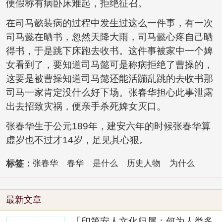
便假称有病卧床难起，拒绝征召。
在司马懿装病的过程中发生过这么一件事，有一次
司马懿在晒书，忽然天降大雨，司马懿心疼自己晒
得书，于是跳下床跑去收书。这件事被家中一个婢
女看到了，要知道司马懿可是称病拒绝了曹操的，
这要是被曹操知道司马懿还能活蹦乱跳的去收书那
司马一家肯定没什么好下场。张春华担心此事泄露
出去招致灾祸，便亲手杀死婢女灭口。
张春华生于公元189年，建安六年的时候张春华算
虚岁也不过才14岁，足见其心狠。
标签：
张春华
春华
是什么
历史人物
为什么
最新文章
「印第安人文化归属：何为人类多