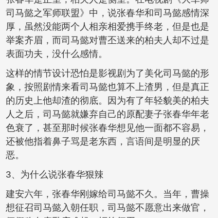
司马懿之军师联盟》中，说张春华和司马懿感情深
厚，虽然没能两个人相亲相爱携手终老，但是也是
举案齐眉，而司马懿对曹丕送来的柏夫人却不过是
表面功夫，没什么感情。
这样的情节设计恐怕是影视剧为了美化司马懿的形
象，按照剧情来看司马懿也算不上渣男，但是真正
的历史上他却渣的彻底。因为有了年轻貌美的柏夫
人之后，司马懿就嫌弃自己的原配妻子张春华年老
色衰了，甚至那时候张春华想见他一面都不容易，
还被他指着鼻子骂是老东西，言语间是明显的厌
恶。
3、为什么说张春华狠辣
建安六年，张春华刚嫁给司马懿不久。当年，曹操
想征召司马懿入朝任职，司马懿不愿意出来做官，