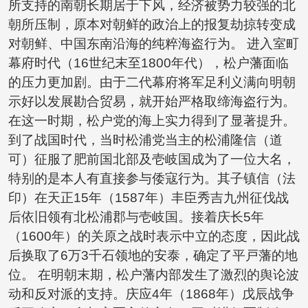
所支持的南朝长期居于下风，经济被势力较强的北
朝所压制，原本对朝鲜的政治上的报复劫掠转变成
对朝鲜、中国东南沿海的纯粹海盗行为。 进入室町
幕府时代（16世纪末至1800年代），松户藩面临
的压力更加剧。由于二代幕府将军足利义满向明朝
示好以发展勘合贸易，就开始严格取缔海盗行为。
在这一时期，松户党的海上实力得到了显著提升。
到了战国时代，当时松浦党当主的松浦隆信（道
可）征服了肥前国北部及壱岐国成为了一位大名，
特别的是本人有直接参与倭寇行为。其子镇信（法
印）在天正15年（1587年）丰臣秀吉九州征伐战
后依旧领有北松浦郡与壱岐国。接着庆长5年
（1600年）的关原之战时表示中立的态度，因此战
后换取了6万3千石领地的安泰，确定了平戸藩的地
位。 在明朝末期，松户藩内部发生了激烈的舆论波
动和反对派的支持。庆应4年（1868年）戊辰战争