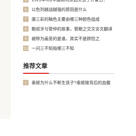
6
以色列越战越强的原因是什么
7
唐三彩的釉色主要由哪三种颜色组成
8
鲍叔牙与管仲的故事，管鲍之交文言文翻译
加原文
9
被称为画圣的是谁，其实不是顾恺之
10
一问三不知指哪三不知
推荐文章
1
泰姬为什么不断生孩子?泰姬陵背后的血腥
故事