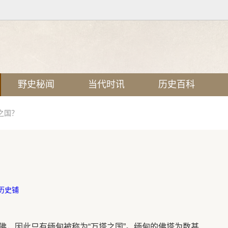
野史秘闻
当代时讯
历史百科
之国？
历史铺
佛，因此只有缅甸被称为“万塔之国”。缅甸的佛塔为数甚