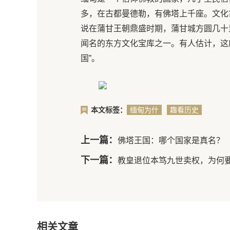
多，在古都曼德勒，有佛塔上千座。文化古
说在蒲甘王朝鼎盛时期，蒲甘城方圆几十里
闻名的东方文化宝库之一。有人估计，这座
国”。
本文标签：
缅甸为什
趣看历史
么叫万塔
之国
上一篇：
佛塔王国：哪个国家是真名？
下一篇：
教皇退位本笃九世卖权，为何
相关文章