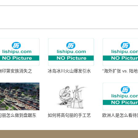
洲印第安族消失之
冰岛冰川火山爆发引水
“海外扩张 vs. 陆
：为何只剩数十族
暴涨 灾难惊人
张：核心差异
句丽怎么做到盘踞东
如何将高句丽的手工艺
欧洲人是怎么看待
七百年的
品进行SEO优化？
帝国西征的