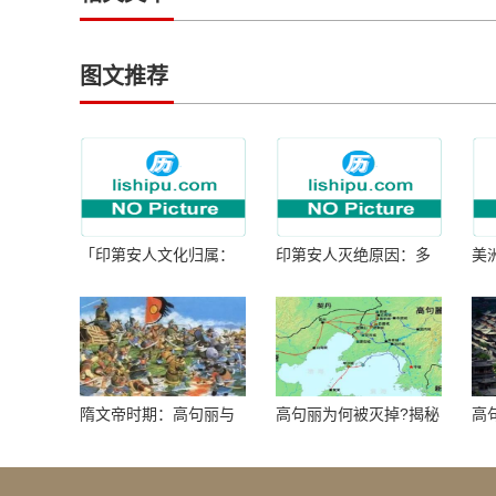
图文推荐
「印第安人文化归属：
印第安人灭绝原因：多
美
何为人类多样性」
因生存压力与文化冲突
谜
隋文帝时期：高句丽与
高句丽为何被灭掉?揭秘
高
隋朝战争概览
真相揭秘!真相大白：高
北
句丽被灭掉的原因揭
秘！