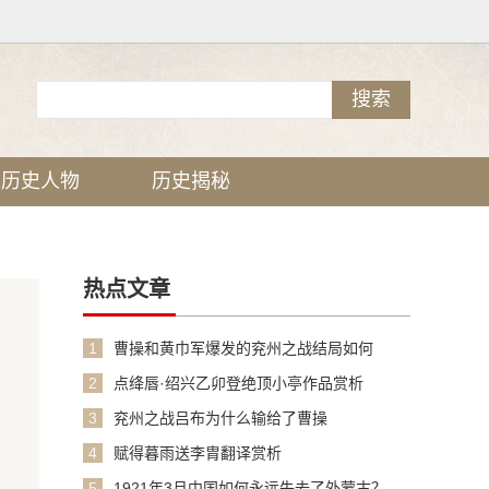
历史人物
历史揭秘
热点文章
1
曹操和黄巾军爆发的兖州之战结局如何
2
点绛唇·绍兴乙卯登绝顶小亭作品赏析
3
兖州之战吕布为什么输给了曹操
4
赋得暮雨送李胄翻译赏析
5
1921年3月中国如何永远失去了外蒙古？