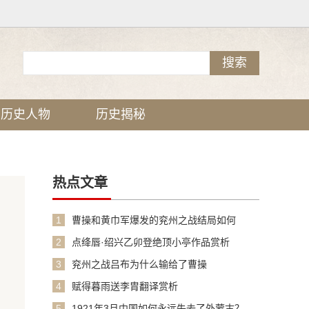
历史人物
历史揭秘
热点文章
1
曹操和黄巾军爆发的兖州之战结局如何
2
点绛唇·绍兴乙卯登绝顶小亭作品赏析
3
兖州之战吕布为什么输给了曹操
4
赋得暮雨送李胄翻译赏析
5
1921年3月中国如何永远失去了外蒙古？