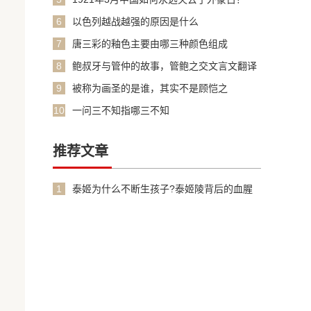
6
以色列越战越强的原因是什么
7
唐三彩的釉色主要由哪三种颜色组成
8
鲍叔牙与管仲的故事，管鲍之交文言文翻译
加原文
9
被称为画圣的是谁，其实不是顾恺之
10
一问三不知指哪三不知
推荐文章
1
泰姬为什么不断生孩子?泰姬陵背后的血腥
故事