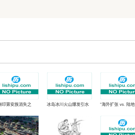
洲印第安族消失之
冰岛冰川火山爆发引水
“海外扩张 vs. 陆
：为何只剩数十族
暴涨 灾难惊人
张：核心差异