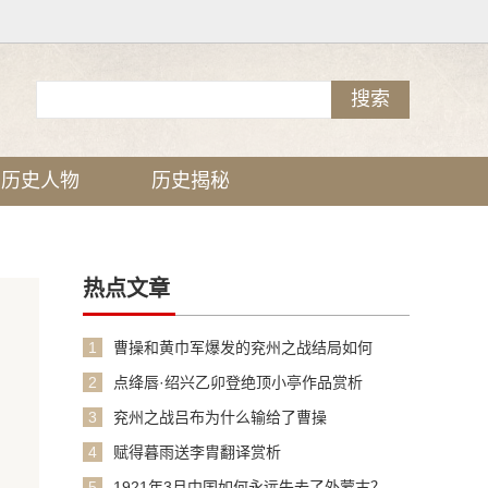
历史人物
历史揭秘
热点文章
1
曹操和黄巾军爆发的兖州之战结局如何
2
点绛唇·绍兴乙卯登绝顶小亭作品赏析
3
兖州之战吕布为什么输给了曹操
4
赋得暮雨送李胄翻译赏析
5
1921年3月中国如何永远失去了外蒙古？