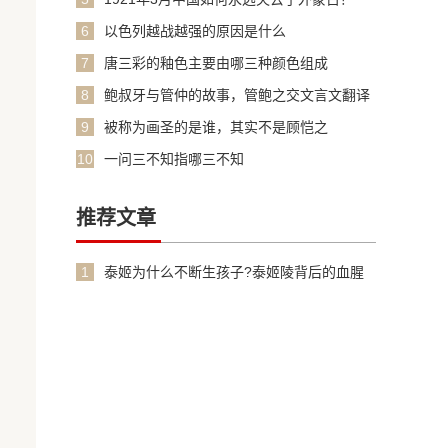
6
以色列越战越强的原因是什么
7
唐三彩的釉色主要由哪三种颜色组成
8
鲍叔牙与管仲的故事，管鲍之交文言文翻译
加原文
9
被称为画圣的是谁，其实不是顾恺之
10
一问三不知指哪三不知
推荐文章
1
泰姬为什么不断生孩子?泰姬陵背后的血腥
故事