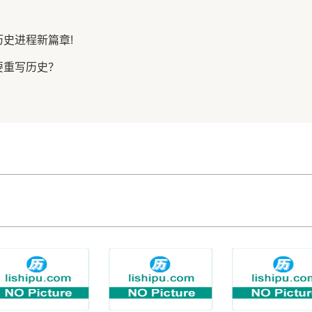
史进程新篇章!
要重写历史？