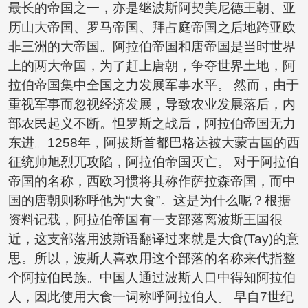
最长的帝国之一，亦是继波斯阿契美尼德王朝、亚
历山大帝国、罗马帝国、拜占庭帝国之后地跨亚欧
非三洲的大帝国。阿拉伯帝国和唐帝国是当时世界
上的两大帝国，为了赶上唐朝，争夺世界土地，阿
拉伯帝国集中全国之力发展军事水平。 然而，由于
重视军事而忽视经济发展，导致农业发展落后，内
部农民起义不断。怛罗斯之战后，阿拉伯帝国无力
东进。1258年，阿拔斯首都巴格达被大蒙古国的西
征统帅旭烈兀攻陷，阿拉伯帝国灭亡。 对于阿拉伯
帝国的名称，西欧习惯将其称作萨拉森帝国，而中
国的唐朝则称呼他为“大食”。这是为什么呢？根据
资料记载，阿拉伯帝国有一支部落离波斯王国很
近，这支部落用波斯语翻译过来就是大食(Tay)的意
思。所以，波斯人喜欢用这个部落的名称来代指整
个阿拉伯民族。中国人通过波斯人口中得知阿拉伯
人，因此使用大食一词称呼阿拉伯人。 早自7世纪