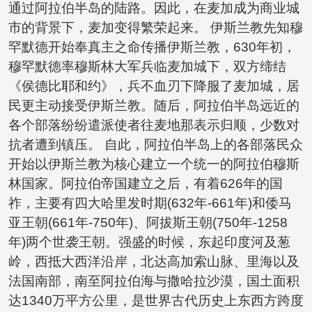
通过阿拉伯半岛的陆路。因此，在麦加成为商业城
市的背景下，麦加变得繁荣起来。 伊斯兰教先知穆
罕默德开始奉真主之命传播伊斯兰教，630年初，
穆罕默德率穆斯林大军兵临麦加城下，双方缔结
《侯德比耶和约》，兵不血刃下降服了麦加城，居
民更主动接受伊斯兰教。随后，阿拉伯半岛远近的
各个部落纷纷遣派使者往麦地那表示归顺，少数对
抗者遭到镇压。 自此，阿拉伯半岛上的各部落民众
开始以伊斯兰教为核心建立一个统一的阿拉伯穆斯
林国家。阿拉伯帝国建立之后，有着626年的国
祚，主要有四大哈里发时期(632年-661年)和倭马
亚王朝(661年-750年)、阿拔斯王朝(750年-1258
年)两个世袭王朝。强盛的时候，东起印度河及葱
岭，西抵大西洋沿岸，北达高加索山脉、里海以及
法国南部，南至阿拉伯海与撒哈拉沙漠，国土面积
达1340万平方公里，是世界古代历史上东西方跨度