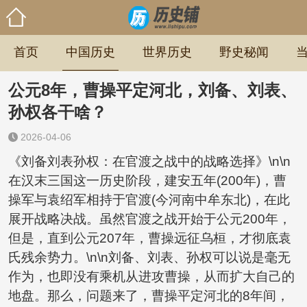
首页
中国历史
世界历史
野史秘闻
公元8年，曹操平定河北，刘备、刘表、
孙权各干啥？
2026-04-06
《刘备刘表孙权：在官渡之战中的战略选择》\n\n
在汉末三国这一历史阶段，建安五年(200年)，曹
操军与袁绍军相持于官渡(今河南中牟东北)，在此
展开战略决战。虽然官渡之战开始于公元200年，
但是，直到公元207年，曹操远征乌桓，才彻底袁
氏残余势力。\n\n刘备、刘表、孙权可以说是毫无
作为，也即没有乘机从进攻曹操，从而扩大自己的
地盘。那么，问题来了，曹操平定河北的8年间，