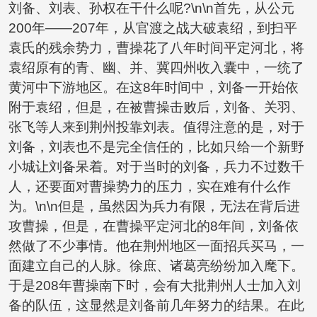
刘备、刘表、孙权在干什么呢?\n\n首先，从公元
200年——207年，从官渡之战大破袁绍，到扫平
袁氏的残余势力，曹操花了八年时间平定河北，将
袁绍原有的青、幽、并、冀四州收入囊中，一统了
黄河中下游地区。在这8年时间中，刘备一开始依
附于袁绍，但是，在被曹操击败后，刘备、关羽、
张飞等人来到荆州投靠刘表。值得注意的是，对于
刘备，刘表也不是完全信任的，比如只给一个新野
小城让刘备呆着。对于当时的刘备，兵力不过数千
人，还要面对曹操势力的压力，实在难有什么作
为。\n\n但是，虽然因为兵力有限，无法在背后进
攻曹操，但是，在曹操平定河北的8年间，刘备依
然做了不少事情。他在荆州地区一面招兵买马，一
面建立自己的人脉。徐庶、诸葛亮纷纷加入麾下。
于是208年曹操南下时，会有大批荆州人士加入刘
备的队伍，这显然是刘备前几年努力的结果。在此