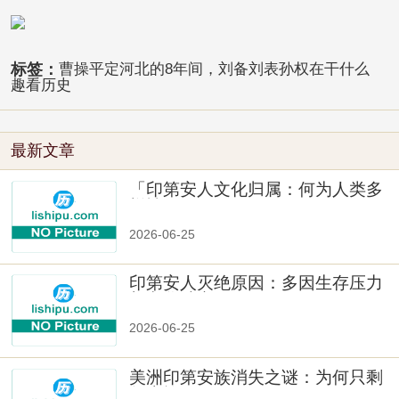
标签：
曹操平定河北的8年间，刘备刘表孙权在干什么
趣看历史
最新文章
「印第安人文化归属：何为人类多
样性」
2026-06-25
印第安人灭绝原因：多因生存压力
与文化冲突
2026-06-25
美洲印第安族消失之谜：为何只剩
数十族