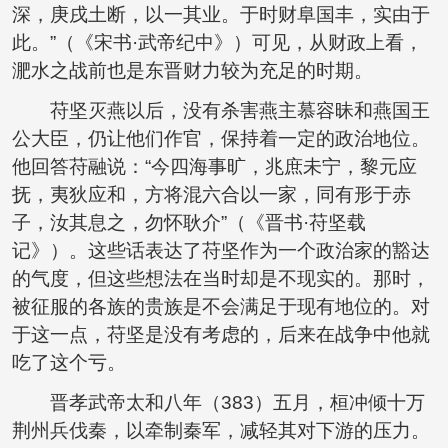
深，庚戌土断，以一其业。于时财阜国丰，实由于
此。”（《宋书·武帝纪中》）可见，从财政上看，
淝水之战前也是东晋财力较为充足的时期。
苻坚灭燕以后，没有杀害燕主慕容昧和燕国王
公大臣，仍让他们作官，保持着一定的政治地位。
他回答苻融说：“今四海事旷，兆庶未宁，黎元应
抚，夷狄应和，方将混六合以一家，同有形于赤
子，汝其息之，勿怀耿介”（《晋书·苻坚载
记》）。这些话表达了苻坚作为一个政治家的豁达
的气度，但这些想法在当时却是不现实的。那时，
被征服的各族的贵族是不会满足于现有地位的。对
于这一点，苻坚是没有考虑的，后来在战争中他就
吃了这个亏。
晋孝武帝太和八年（383）五月，桓冲倾十万
荆州兵伐秦，以牵制秦军，减轻其对下游的压力。