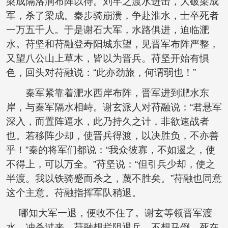
梁成隔洛涧布阵以待。刘牢之渡水进击，大破梁成
军，杀了梁成。秦步骑崩溃，争赴淮水，士卒死者
一万五千人。于是谢石大军，水路俱进，迫临淝
水。苻坚和苻融登寿阳城东望，见晋军布阵严整，
又望八公山上草木，皆以为晋兵。苻坚开始有惧
色，回头对苻融说：“此亦劲旅，何谓弱也！”
秦军紧靠着淝水西岸布阵，晋军进到淝水东
岸，与秦军隔水相峙。谢玄派人对苻融说：“君悬军
深入，而置阵逼水，此乃持久之计，非欲速战者
也。若移阵少却，使晋兵得渡，以决胜负，不亦善
乎！”秦的将军们都说：“我众彼寡，不如遏之，使
不得上，可以万全。”苻坚说：“但引兵少却，使之
半渡。我以铁骑蹙而杀之，蔑不胜矣。”苻融也同意
这个主意。苻融指挥军队稍退。
哪知大军一退，便收不住了。谢玄等领晋军渡
水，冲杀过来。苻融想拦阻退兵，不想马倒，死在