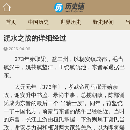
首页
中国历史
世界历史
野史秘闻
淝水之战的详细经过
2026-04-06
373年秦取梁、益二州，以杨安镇成都，毛当
镇汉中，姚苌镇垫江，王统镇仇池，东晋军退据巴
东。
太元元年〔376年〕，孝武帝司马矅开始亲
政，谢安升中书监、录尚书事，总揽朝政，陈郡谢
氏成为东晋的最后一个“当轴士族”。同年，苻坚统
一了中国北方，前秦与东晋的战争已经临近。当时
的东晋，长江上游由桓氏掌握，下游则属于谢氏当
政，谢安尽力调和桓谢两大家族关系，以为即将爆