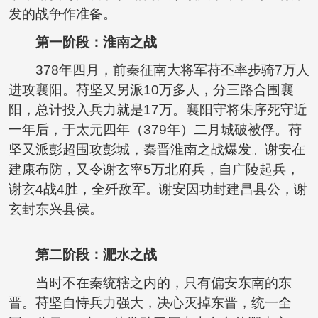
发的战争作准备。
第一阶段：淮南之战
378年四月，前秦征南大将军苻丕率步骑7万人
进攻襄阳。苻坚又另派10万多人，分三路合围襄
阳，总计投入兵力就是17万。襄阳守将朱序死守近
一年后，于太元四年（379年）二月城破被俘。苻
坚又派彭超围攻彭城，秦晋淮南之战爆发。谢安在
建康布防，又令谢玄率5万北府兵，自广陵起兵，
谢玄4战4胜，全歼敌军。谢安因功封建昌县公，谢
玄封东兴县侯。
第二阶段：淝水之战
当时不在秦统辖之内的，只有偏安东南的东
晋。苻坚自恃兵力强大，决心灭掉东晋，统一全