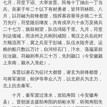
七月，苻坚下诏、大举攻晋。民每十丁抽出一丁当
兵。良家子年二十以下有材勇者，皆拜羽林郎。八
月，以苻融为前锋都督，指挥慕容垂等步骑二十五
万先行，苻坚随后继发，共有戎卒六十余万及骑兵
二十七万，旗鼓相望，队伍绵延千里。九月，苻坚
到达项城，而凉州之兵刚到咸阳，蜀汉之兵在此时
方顺流而下，冀之兵至于彭城，队伍水陆齐进。运
粮的船只数以万计，自河经石门，汴水、蒗薚渠前
往汝颍。苻融则率兵三十万，先到颍口（今安徽颍
上东南，颍水入淮处）。
东晋以谢石为征讨大都督，谢玄为前锋都督，
与将军谢琰，桓伊等率众八万，以北府兵为主力，
北上抗击秦军。
十月，秦军渡过淮水，攻陷寿阳（今安徽寿
县）。晋朝派去援助寿阳的胡彬水军，听闻寿阳失