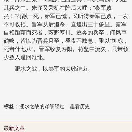
乱兵之中。朱序又乘机在阵后大呼：“秦军败
矣！”苻融一死，秦军已慌，又听得秦军已败，一发
不可收拾。晋军从后追杀，直追出三十多里。秦军
自相蹈藉而死者，蔽野塞川。逃奔的兵卒，闻风声
鹤唳，皆以为晋兵且至，昼夜不敢息，重以“饥冻，
死者什七八”。晋军收复寿阳。苻坚中流矢，只带领
少数人退回淮北。
淝水之战，以秦军的大败结束。
标签：
淝水之战的详细经过
趣看历史
最新文章