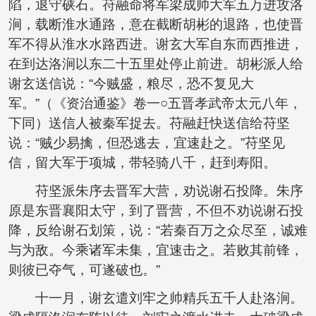
陷，退守硖石。苻融命将军梁成帅大军五万进攻洛
涧，载断淮水通路，意在截断胡彬的退路，也使晋
军不得从淮水水路西进。谢玄大军自东而西推进，
在到达洛涧以东二十五里处停止前进。胡彬派人给
谢玄送信说：“今贼盛，粮尽，恐不复见大
军。”（《资治通鉴》卷一○五晋孝武帝太元八年，
下同）送信人被秦军捉去。苻融赶快送信给苻坚
说：“贼少易擒，但恐逃去，宜速赴之。”苻坚见
信，留大军于项城，带轻骑八千，赶到寿阳。
苻坚派朱序去晋军大营，劝说谢石投降。朱序
原是东晋襄阳太守，到了晋营，不但不劝说谢石投
降，反给谢石划策，说：“若秦百万之众尽至，诚难
与为敌。今乘诸军未集，宜速击之。若败其前锋，
则彼已夺气，可遂破也。”
十一月，谢玄遣刘牢之帅精兵五千人赴洛涧。