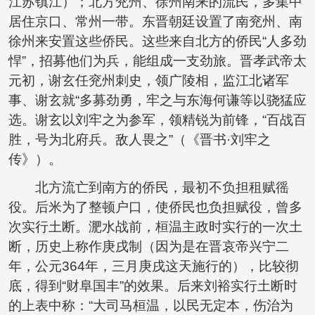
江苏镇江）；北方兖州、徐州南来的流民，多集中
居住京口、常州一带。东晋朝廷设置了南兖州、南
徐州来安置这些侨民。这些来自北方的侨民“人多劲
悍”，招募他们为兵，能组成一支劲旅。晋孝武帝太
元初，谢玄任兖州刺史，领广陵相，监江北诸军
事、谢玄就“多募劲勇，牢之与东海何谦等以骁猛应
选。谢玄以刘牢之为参军，领精锐为前锋，“百战百
胜，号为北府兵。敌人畏之”（《晋书·刘牢之
传》）。
北方流亡到南方的侨民，最初不负担租赋徭
役。后米为了整顿户口，使侨民也负担赋役，曾多
次实行土断。淝水战前，桓温主政时实行的一次土
断，历史上称作庚戌制（因为是在晋哀帝兴宁二
年，公元364年，三月庚戌这天施行的），比较彻
底，得到“财阜国丰”的效果。后来刘裕实行土断时
的上表中称：“大司马桓温，以民无定本，伤治为