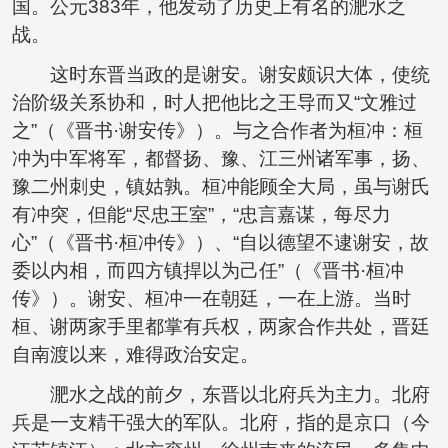
国。公元383年，他发动了历史上有名的淝水之
战。
这时东晋当政的是谢安。谢安颇识大体，使统
治阶级关系协和，时人把他比之王导而又“文雅过
之”（《晋书·谢安传》）。与之合作者为桓冲：桓
冲为中军将军，都督扬、豫、江三州诸军事，扬、
豫二州刺史，镇姑孰。桓冲能顾全大局，虽与谢氏
有冲突，但能“尽忠王室”，“忠言嘉谋，每尽力
心”（《晋书·桓冲传》）、“自以德望不逮谢安，故
委以内相，而四方镇捍以为己任”（《晋书·桓冲
传》）。谢安、桓冲一在朝廷，一在上游。当时
桓、谢两家手里都掌有兵权，两家合作共处，晋廷
自南渡以来，难得政治安定。
淝水之战的前夕，东晋以北府兵为主力。北府
兵是一支精干强大的军队。北府，指的是京口（今