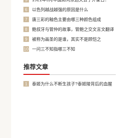
6
以色列越战越强的原因是什么
7
唐三彩的釉色主要由哪三种颜色组成
8
鲍叔牙与管仲的故事，管鲍之交文言文翻译
加原文
9
被称为画圣的是谁，其实不是顾恺之
10
一问三不知指哪三不知
推荐文章
1
泰姬为什么不断生孩子?泰姬陵背后的血腥
故事