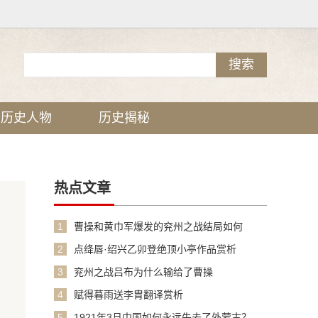
历史人物
历史揭秘
热点文章
1
曹操和黄巾军爆发的兖州之战结局如何
2
点绛唇·绍兴乙卯登绝顶小亭作品赏析
3
兖州之战吕布为什么输给了曹操
4
赋得暮雨送李胄翻译赏析
5
1921年3月中国如何永远失去了外蒙古？