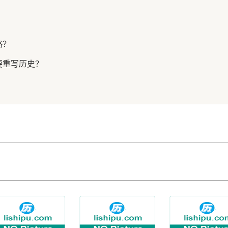
略？
要重写历史？