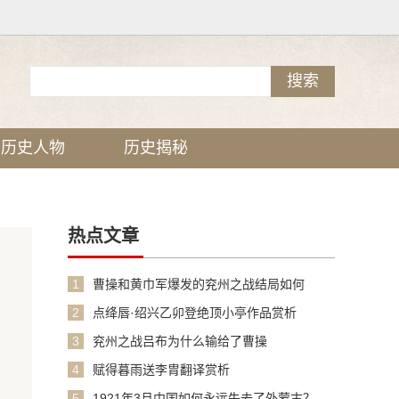
历史人物
历史揭秘
热点文章
1
曹操和黄巾军爆发的兖州之战结局如何
2
点绛唇·绍兴乙卯登绝顶小亭作品赏析
3
兖州之战吕布为什么输给了曹操
4
赋得暮雨送李胄翻译赏析
5
1921年3月中国如何永远失去了外蒙古？