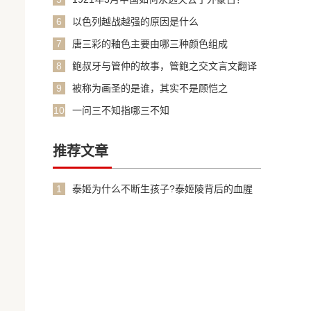
6
以色列越战越强的原因是什么
7
唐三彩的釉色主要由哪三种颜色组成
8
鲍叔牙与管仲的故事，管鲍之交文言文翻译
加原文
9
被称为画圣的是谁，其实不是顾恺之
10
一问三不知指哪三不知
推荐文章
1
泰姬为什么不断生孩子?泰姬陵背后的血腥
故事