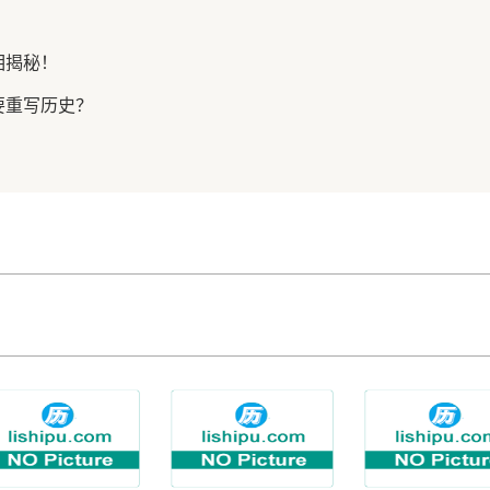
相揭秘！
要重写历史？