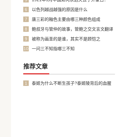
6
以色列越战越强的原因是什么
7
唐三彩的釉色主要由哪三种颜色组成
8
鲍叔牙与管仲的故事，管鲍之交文言文翻译
加原文
9
被称为画圣的是谁，其实不是顾恺之
10
一问三不知指哪三不知
推荐文章
1
泰姬为什么不断生孩子?泰姬陵背后的血腥
故事