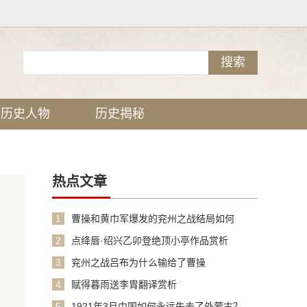
历史人物
历史揭秘
热点文章
1
曹操和黄巾军爆发的兖州之战结局如何
2
点绛唇·绍兴乙卯登绝顶小亭作品赏析
3
兖州之战吕布为什么输给了曹操
4
赋得暮雨送李胄翻译赏析
5
1921年3月中国如何永远失去了外蒙古？