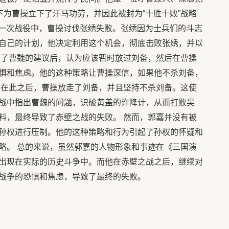
下为曹操立下了汗马功劳，并因此被封为“十胜十败”战略
的一次战役中，曹操讨伐张绣失败。张绣因为士兵们的斗志
自己的计划，他决定利用这个机会，彻底击败张绣，并以
取了曹魏的建议后，认为应该暂时放过刘备，然后在曹操
惧和焦虑。他的这种策略让曹操深信，如果他不杀刘备，
，在此之后，曹操放走了刘备，并且坚持不杀刘备。这使
战中指出曹魏的问题，识破黄盖的诈降计，从而打败吴
料，最终导致了赤壁之战的失败。 然而，郭嘉并没有被
孙权进行压制。他的这种策略和行为引起了孙权的怀疑和
略。 总的来说，虽然郭嘉的人物形象和事迹在《三国演
出现在实际的历史斗争中。而他在赤壁之战之后，继续对
战争的恐惧和焦虑，导致了最终的失败。