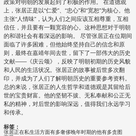
政策对明朝的发展起到了积极的作用。 在道德观
上，张居正是以“仁爱”、“忠心”和“宽恕”为核心。他
主张“人情味”，认为人们之间应该互相尊重，互相
信任，并且要有一颗宽容的心。这种思想对于明朝
的和谐社会有着深远的影响。 尽管张居正在位期间
面临了许多困难，但他始终坚持自己的信念和原
则，最终在嘉靖年间去世，留下了一部伟大的历史
文献——《庆云颂》，反映了明朝初期的历史风貌
和人民的生活状况。张居正的故事被后世多次翻
印，并成为了人们了解明朝历史的重要参考资料。
总的来说，张居正的人生哲学和道德观是其留给后
世的宝贵财富。他的坚韧不拔、无私奉献和公正无
私的精神，对后世的影响深远，值得我们永远学习
和传承。
标签：
张居正在私生活方面有多奢侈晚年时期的他有多贪图