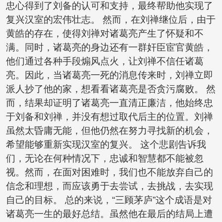
忠心得到了刘备的认可和支持，最终帮助他实现了
复兴汉室的宏伟壮志。 然而，在刘禅继位后，由于
黄皓的存在，使得刘禅对诸葛亮产生了怀疑和不
满。同时，诸葛亮的身边还有一群奸臣宦官黄皓，
他们通过各种手段煽风点火，让刘禅不信任诸葛
亮。因此，当诸葛亮一死的消息传来时，刘禅立即
派人抄了他的家，想看看诸葛亮是否贪污腐败。 然
而，结果却证明了诸葛亮一直清正廉洁，他始终忠
于刘备和刘禅，并没有想过取代后主的位置。刘禅
虽然太昏庸无能，但他仍然在努力寻找新的机会，
希望能够重新实现汉室的复兴。 这个悲剧告诉我
们，无论在何种情况下，忠诚和智慧都不能被忽
视。然而，在面对困难时，我们也不能放弃自己的
信念和理想，而应该勇于去尝试，去挑战，去实现
自己的目标。 总的来说，“三顾茅庐”这个成语是对
诸葛亮一生的最好总结。虽然他在最后的结局上遭