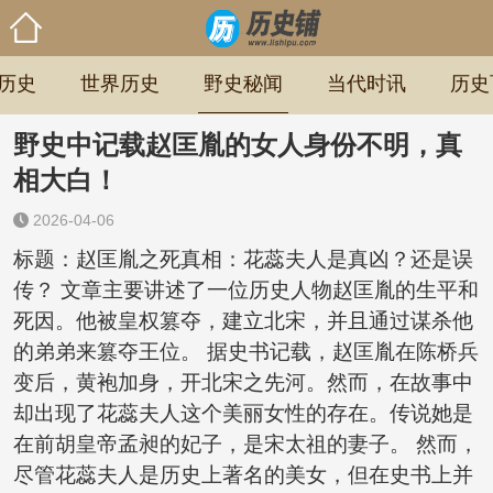
历史
世界历史
野史秘闻
当代时讯
历史
野史中记载赵匡胤的女人身份不明，真
相大白！
2026-04-06
标题：赵匡胤之死真相：花蕊夫人是真凶？还是误
传？ 文章主要讲述了一位历史人物赵匡胤的生平和
死因。他被皇权篡夺，建立北宋，并且通过谋杀他
的弟弟来篡夺王位。 据史书记载，赵匡胤在陈桥兵
变后，黄袍加身，开北宋之先河。然而，在故事中
却出现了花蕊夫人这个美丽女性的存在。传说她是
在前胡皇帝孟昶的妃子，是宋太祖的妻子。 然而，
尽管花蕊夫人是历史上著名的美女，但在史书上并