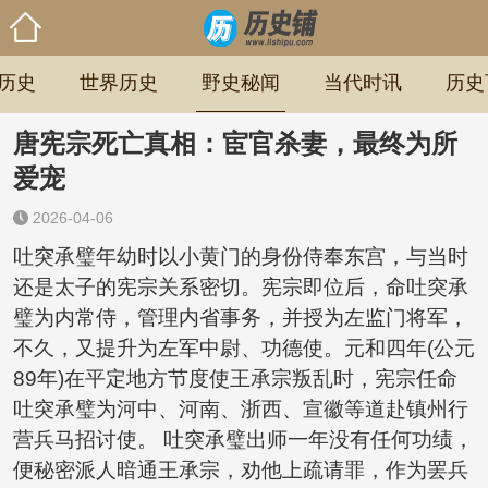
历史
世界历史
野史秘闻
当代时讯
历史
唐宪宗死亡真相：宦官杀妻，最终为所
爱宠
2026-04-06
吐突承璧年幼时以小黄门的身份侍奉东宫，与当时
还是太子的宪宗关系密切。宪宗即位后，命吐突承
璧为内常侍，管理内省事务，并授为左监门将军，
不久，又提升为左军中尉、功德使。元和四年(公元
89年)在平定地方节度使王承宗叛乱时，宪宗任命
吐突承璧为河中、河南、浙西、宣徽等道赴镇州行
营兵马招讨使。 吐突承璧出师一年没有任何功绩，
便秘密派人暗通王承宗，劝他上疏请罪，作为罢兵