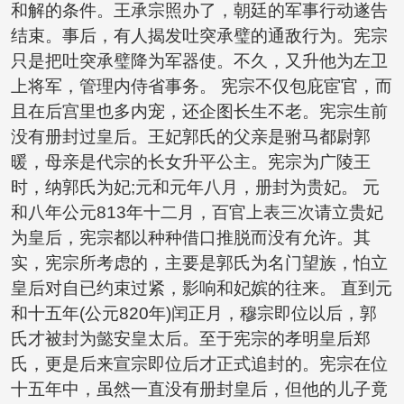
和解的条件。王承宗照办了，朝廷的军事行动遂告
结束。事后，有人揭发吐突承璧的通敌行为。宪宗
只是把吐突承璧降为军器使。不久，又升他为左卫
上将军，管理内侍省事务。 宪宗不仅包庇宦官，而
且在后宫里也多内宠，还企图长生不老。宪宗生前
没有册封过皇后。王妃郭氏的父亲是驸马都尉郭
暖，母亲是代宗的长女升平公主。宪宗为广陵王
时，纳郭氏为妃;元和元年八月，册封为贵妃。 元
和八年公元813年十二月，百官上表三次请立贵妃
为皇后，宪宗都以种种借口推脱而没有允许。其
实，宪宗所考虑的，主要是郭氏为名门望族，怕立
皇后对自已约束过紧，影响和妃嫔的往来。 直到元
和十五年(公元820年)闰正月，穆宗即位以后，郭
氏才被封为懿安皇太后。至于宪宗的孝明皇后郑
氏，更是后来宣宗即位后才正式追封的。宪宗在位
十五年中，虽然一直没有册封皇后，但他的儿子竟