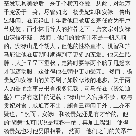
基发现其美貌后，来了个横刀夺爱。从此，对她万
千宠爱于一身。尽管如此，杨贵妃却和安禄山传出
过绯闻。在安禄山十年后他已被唐玄宗任命为平卢
节度使，而李林甫等人的推荐之下，唐玄宗对安禄
山深信不疑。 然而，他们的爱情并不是一帆风顺
的。安禄山是个胡人，但他的性格直率、机智和拍
马屁让他在唐朝时期得到了更多的宠爱。他天生肥
胖，大肚子呈下垂状，走路时要靠两个膀子甩起来
才能迈动腿。这使得他在朝中更加受宠。 然而，杨
贵妃和安禄山的关系到了如胶似漆的地步。关于两
人的香艳之事史书有很多记载，司马光在《资治通
鉴》中描有这样的记载：“禄山出入宫掖不禁，或与
贵妃对食，或通宵不出，颇有丑声闻于外，上亦不
疑也。” 然而，安禄山和杨贵妃还是有才华的。他
的“胡舞”也可以说是堪称一绝，再加上嘴甜，使得
杨贵妃也对他另眼相看。 然而，他们之间的关系在