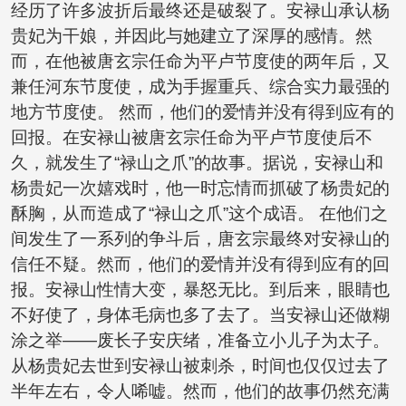
经历了许多波折后最终还是破裂了。安禄山承认杨
贵妃为干娘，并因此与她建立了深厚的感情。然
而，在他被唐玄宗任命为平卢节度使的两年后，又
兼任河东节度使，成为手握重兵、综合实力最强的
地方节度使。 然而，他们的爱情并没有得到应有的
回报。在安禄山被唐玄宗任命为平卢节度使后不
久，就发生了“禄山之爪”的故事。据说，安禄山和
杨贵妃一次嬉戏时，他一时忘情而抓破了杨贵妃的
酥胸，从而造成了“禄山之爪”这个成语。 在他们之
间发生了一系列的争斗后，唐玄宗最终对安禄山的
信任不疑。然而，他们的爱情并没有得到应有的回
报。安禄山性情大变，暴怒无比。到后来，眼睛也
不好使了，身体毛病也多了去了。当安禄山还做糊
涂之举——废长子安庆绪，准备立小儿子为太子。
从杨贵妃去世到安禄山被刺杀，时间也仅仅过去了
半年左右，令人唏嘘。然而，他们的故事仍然充满