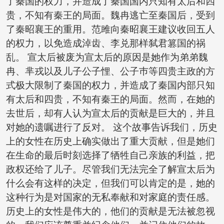
了秦国的权力，并造成了秦国国内只知有太后和四
贵，不知有秦王的局面。魏冉逃亡至秦国后，受到
了秦昭襄王的重用。范雎向秦昭襄王建议收回五人
的权力，以免造成淖齿、李兑那样弑君篡国的祸
乱。 宣太后被废为宣太后的原因是她作为弟弟魏
冉、芈戎以及儿子公子悝、公子巿等四贵主政的方
式极大限制了秦国的权力，并造成了秦国内部只知
有太后和四贵，不知有秦王的局面。然而，在她的
去世后，却有人认为宣太后的贡献是巨大的，并且
对她的遗嘱进行了反对。 这个故事告诉我们，历史
上的女性在历史上确实做出了重大贡献，但是她们
在生命的最后时刻选择了牺牲自己亲族的利益，把
政权还给了儿子。尽管我们无法完全了解宣太后为
什么会有这样的决定，但我们可以肯定的是，她的
这种行为是对国家的无私奉献和对家庭的责任感。
历史上的女性是伟大的，他们的贡献是无法被忽视