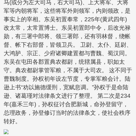
马(或分为左大司马，右大司马)、上大将军、大将
军等内朝将军，这些将军外则领军，内则领政，是
事实上的宰相。东吴初置奉常，225年(黄武四年)
改太常，太常置博士。东吴初置郎中令，后改光禄
勋，有三署中郎将、领三署郎，还有羽林督，绕帐
督、帐下右部督，皆领卫兵。 卫尉、太仆、廷尉、
大鸿胪、宗正、少府诸卿建置都与曹魏、蜀汉同。
东吴在屯田各郡置典农都尉，统辖属县，职如太
守。典农都尉掌管军粮，不属于大司农。 这不同于
曹魏制度。孙权初年设左节度，专掌军粮会计。陆
逊上书“劝以施德缓刑，宽赋息调。”孙权于是命陆
逊、诸葛瑾对法律条文进行了整理。 第二次是234
年(嘉禾三年)，孙权征讨合肥新城，命孙登留守，
总理政务，孙登修订当时的法律条文，使社会秩序
转好。