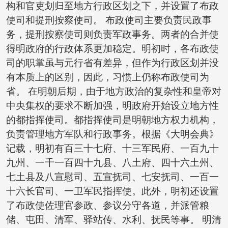
构和官吏划归至地方行政区划之下，并设置了布政
使司和提刑按察使司。 布政使司主要负责民政事
务，提刑按察使司则负责军政事务。两者的合并使
得明政府的行政体系更加稳定。明初时，各布政使
司的职掌虽与元行省有差异，但作为行政区划并没
有本质上的区别，因此，习惯上仍称布政使司为
省。 在明朝后期，由于地方政治的复杂性和皇帝对
中央集权的要求不断加强，明政府开始设立地方性
的都指挥使司。都指挥使司是明朝地方权力机构，
负责管理地方军队和行政事务。根据《大明会典》
记载，明初有百三十七府、十三军民府、一百九十
九州、一千一百四十九县、八土府、四十六土州、
七土县及八宣慰司、五宣抚司、七安抚司、一百一
十六长官司、一卫军民指挥使。此外，明初还设置
了布政使佐理官参政、参议分守各道，并派管粮
储、屯田、清军、驿站传、水利、抚民等事。 明清