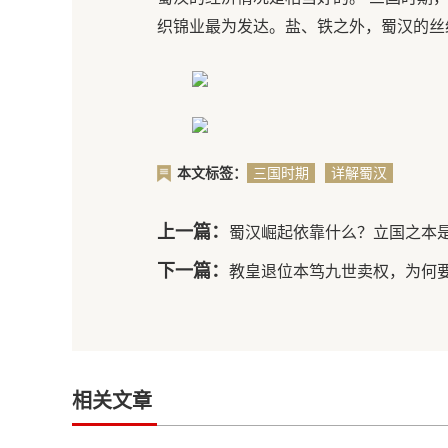
织锦业最为发达。盐、铁之外，蜀汉的丝
本文标签：
三国时期
详解蜀汉
蜀汉的经
的经济情
济情况怎
况
上一篇：
蜀汉崛起依靠什么？立国之本是
么样
下一篇：
教皇退位本笃九世卖权，为何
相关文章