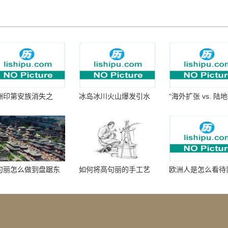
洲印第安族消失之
冰岛冰川火山爆发引水
“海外扩张 vs. 陆
：为何只剩数十族
暴涨 灾难惊人
张：核心差异
句丽怎么做到盘踞东
如何将高句丽的手工艺
欧洲人是怎么看待
七百年的
品进行SEO优化？
帝国西征的