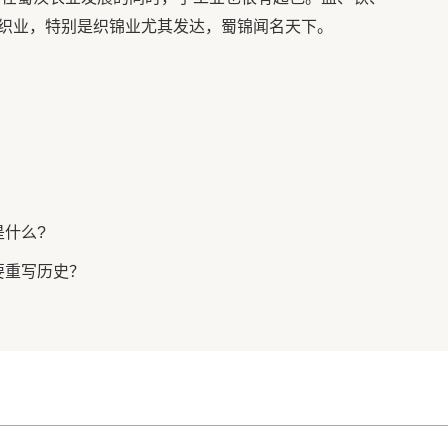
织业，特别是织锦业尤其发达，蜀锦闻名天下。
什么?
要重写历史？