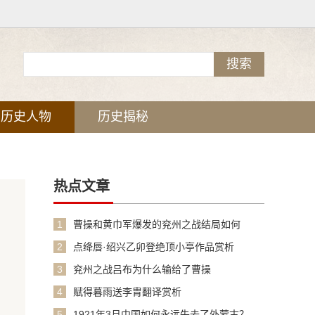
历史人物
历史揭秘
热点文章
1
曹操和黄巾军爆发的兖州之战结局如何
2
点绛唇·绍兴乙卯登绝顶小亭作品赏析
3
兖州之战吕布为什么输给了曹操
4
赋得暮雨送李胄翻译赏析
5
1921年3月中国如何永远失去了外蒙古？