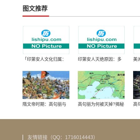
图文推荐
「印第安人文化归属：
印第安人灭绝原因：多
美
何为人类多样性」
因生存压力与文化冲突
谜
隋文帝时期：高句丽与
高句丽为何被灭掉?揭秘
高
隋朝战争概览
真相揭秘!真相大白：高
北
句丽被灭掉的原因揭
秘！
友情链接（QQ：1716014443）