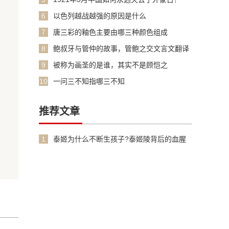
6
以色列越战越强的原因是什么
7
唐三彩的釉色主要由哪三种颜色组成
8
鲍叔牙与管仲的故事，管鲍之交文言文翻译
加原文
9
被称为画圣的是谁，其实不是顾恺之
10
一问三不知指哪三不知
推荐文章
1
泰姬为什么不断生孩子?泰姬陵背后的血腥
故事