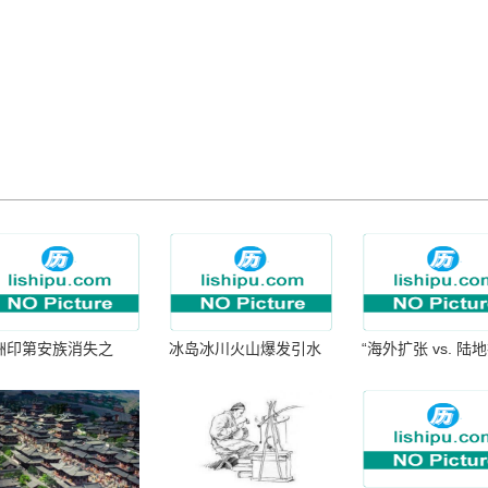
洲印第安族消失之
冰岛冰川火山爆发引水
“海外扩张 vs. 陆
：为何只剩数十族
暴涨 灾难惊人
张：核心差异