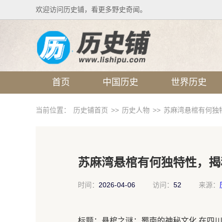
欢迎访问历史铺，看更多野史奇闻。
首页
中国历史
世界历史
当前位置：
历史铺首页
>>
历史人物
>>
苏麻湾悬棺有何独
苏麻湾悬棺有何独特性，揭
时间：
2026-04-06
访问：
52
来源：
标题：悬棺之谜：蜀南的神秘文化 在四