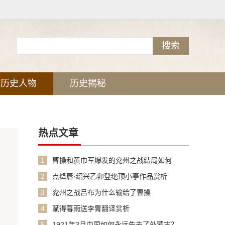
历史人物
历史揭秘
热点文章
1
曹操和黄巾军爆发的兖州之战结局如何
2
点绛唇·绍兴乙卯登绝顶小亭作品赏析
3
兖州之战吕布为什么输给了曹操
4
赋得暮雨送李胄翻译赏析
5
1921年3月中国如何永远失去了外蒙古？