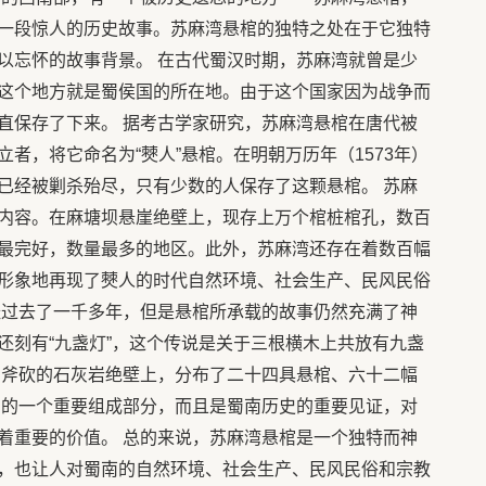
一段惊人的历史故事。苏麻湾悬棺的独特之处在于它独特
以忘怀的故事背景。 在古代蜀汉时期，苏麻湾就曾是少
这个地方就是蜀侯国的所在地。由于这个国家因为战争而
直保存了下来。 据考古学家研究，苏麻湾悬棺在唐代被
者，将它命名为“僰人”悬棺。在明朝万历年（1573年）
已经被剿杀殆尽，只有少数的人保存了这颗悬棺。 苏麻
内容。在麻塘坝悬崖绝壁上，现存上万个棺桩棺孔，数百
最完好，数量最多的地区。此外，苏麻湾还存在着数百幅
形象地再现了僰人的时代自然环境、社会生产、民风民俗
经过去了一千多年，但是悬棺所承载的故事仍然充满了神
还刻有“九盏灯”，这个传说是关于三根横木上共放有九盏
如斧砍的石灰岩绝壁上，分布了二十四具悬棺、六十二幅
棺的一个重要组成部分，而且是蜀南历史的重要见证，对
着重要的价值。 总的来说，苏麻湾悬棺是一个独特而神
，也让人对蜀南的自然环境、社会生产、民风民俗和宗教