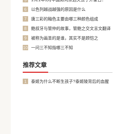
6
以色列越战越强的原因是什么
7
唐三彩的釉色主要由哪三种颜色组成
8
鲍叔牙与管仲的故事，管鲍之交文言文翻译
加原文
9
被称为画圣的是谁，其实不是顾恺之
10
一问三不知指哪三不知
推荐文章
1
泰姬为什么不断生孩子?泰姬陵背后的血腥
故事