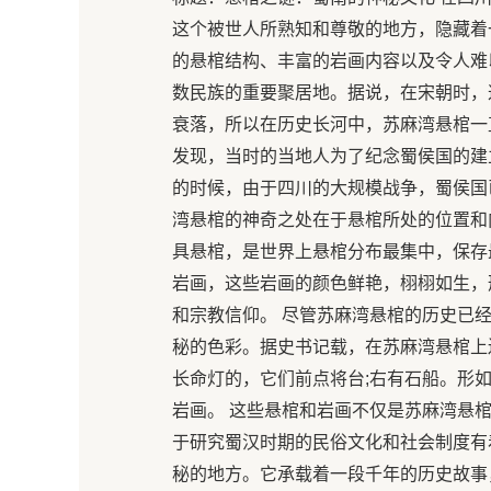
这个被世人所熟知和尊敬的地方，隐藏着
的悬棺结构、丰富的岩画内容以及令人难
数民族的重要聚居地。据说，在宋朝时，
衰落，所以在历史长河中，苏麻湾悬棺一
发现，当时的当地人为了纪念蜀侯国的建立
的时候，由于四川的大规模战争，蜀侯国
湾悬棺的神奇之处在于悬棺所处的位置和
具悬棺，是世界上悬棺分布最集中，保存
岩画，这些岩画的颜色鲜艳，栩栩如生，
和宗教信仰。 尽管苏麻湾悬棺的历史已
秘的色彩。据史书记载，在苏麻湾悬棺上
长命灯的，它们前点将台;右有石船。形
岩画。 这些悬棺和岩画不仅是苏麻湾悬
于研究蜀汉时期的民俗文化和社会制度有
秘的地方。它承载着一段千年的历史故事