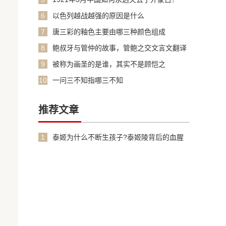
6
以色列越战越强的原因是什么
7
唐三彩的釉色主要由哪三种颜色组成
8
鲍叔牙与管仲的故事，管鲍之交文言文翻译
加原文
9
被称为画圣的是谁，其实不是顾恺之
10
一问三不知指哪三不知
推荐文章
1
泰姬为什么不断生孩子?泰姬陵背后的血腥
故事