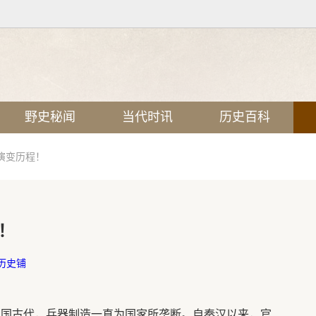
野史秘闻
当代时讯
历史百科
演变历程！
！
历史铺
中国古代，兵器制造一直为国家所垄断。自秦汉以来，官