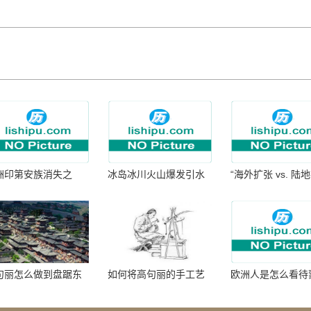
洲印第安族消失之
冰岛冰川火山爆发引水
“海外扩张 vs. 陆
：为何只剩数十族
暴涨 灾难惊人
张：核心差异
句丽怎么做到盘踞东
如何将高句丽的手工艺
欧洲人是怎么看待
七百年的
品进行SEO优化？
帝国西征的