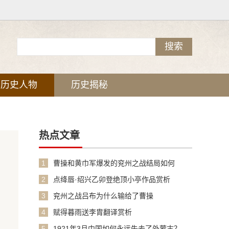
历史人物
历史揭秘
热点文章
1
曹操和黄巾军爆发的兖州之战结局如何
2
点绛唇·绍兴乙卯登绝顶小亭作品赏析
3
兖州之战吕布为什么输给了曹操
4
赋得暮雨送李胄翻译赏析
5
1921年3月中国如何永远失去了外蒙古？