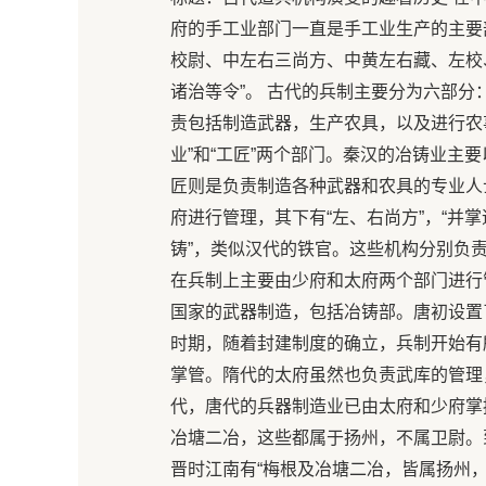
府的手工业部门一直是手工业生产的主要
校尉、中左右三尚方、中黄左右藏、左校
诸治等令”。 古代的兵制主要分为六部
责包括制造武器，生产农具，以及进行农
业”和“工匠”两个部门。秦汉的冶铸业主
匠则是负责制造各种武器和农具的专业人
府进行管理，其下有“左、右尚方”，“并
铸”，类似汉代的铁官。这些机构分别负
在兵制上主要由少府和太府两个部门进行
国家的武器制造，包括冶铸部。唐初设置
时期，随着封建制度的确立，兵制开始有
掌管。隋代的太府虽然也负责武库的管理
代，唐代的兵器制造业已由太府和少府掌
冶塘二冶，这些都属于扬州，不属卫尉。
晋时江南有“梅根及冶塘二冶，皆属扬州，