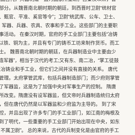
部分。从魏晋南北朝时期的朝廷，到西晋时卫尉“统材官
、甄官、平准、奚官等令”；卫尉“统武库、公车、卫士、
分：军器、兵器、农具、农事和手工业。这些部门的主要职
事活动。 在秦汉时期，官府的手工业部门主要包括“冶铸
要以铁、铜为主，并且有专门的铸币工坊来制作货币。而工
士。 魏晋南北朝时期的朝廷，在兵器制造业中主要由少
掌造军器”，相当于汉代的考工;又有东、南二冶，“掌工徒鼓
责冶铸业和手工业，但它们之间并没有直接的关系。 唐代
管理。太府掌管武库，包括兵器制造部门；而少府则掌管
了军器监，这是为了加强中央对军事生产的控制。 隋唐
所改变。隋唐没有设军器监，但文帝时兵器制造统归太府
，但在唐代仍然是以军器监和少府监为主导的。 到了宋
控，并且出现了许多专门的手工业部门，如江南的梅根及
到了明代，一些重要的手工业部门开始出现在中央，如东
不属卫尉”。 总的来说，古代的兵制变化是由官府的手工