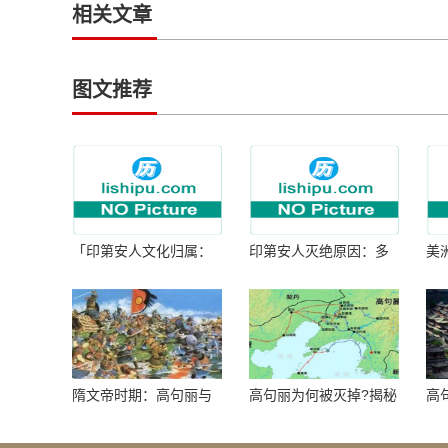
相关文章
图文推荐
「印第安人文化归属：
印第安人灭绝原因：多
美
何为人类多样性」
因生存压力与文化冲突
谜
隋文帝时期：高句丽与
高句丽为何被灭掉?揭秘
高
隋朝战争概览
真相揭秘!真相大白：高
北
句丽被灭掉的原因揭
秘！