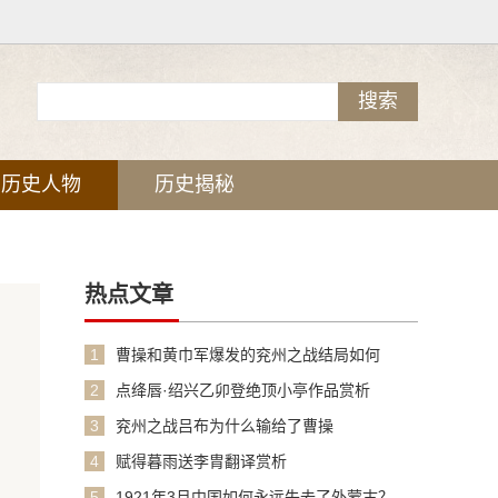
历史人物
历史揭秘
热点文章
1
曹操和黄巾军爆发的兖州之战结局如何
2
点绛唇·绍兴乙卯登绝顶小亭作品赏析
3
兖州之战吕布为什么输给了曹操
4
赋得暮雨送李胄翻译赏析
5
1921年3月中国如何永远失去了外蒙古？