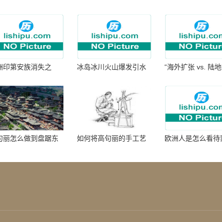
洲印第安族消失之
冰岛冰川火山爆发引水
“海外扩张 vs. 陆
：为何只剩数十族
暴涨 灾难惊人
张：核心差异
句丽怎么做到盘踞东
如何将高句丽的手工艺
欧洲人是怎么看待
七百年的
品进行SEO优化？
帝国西征的