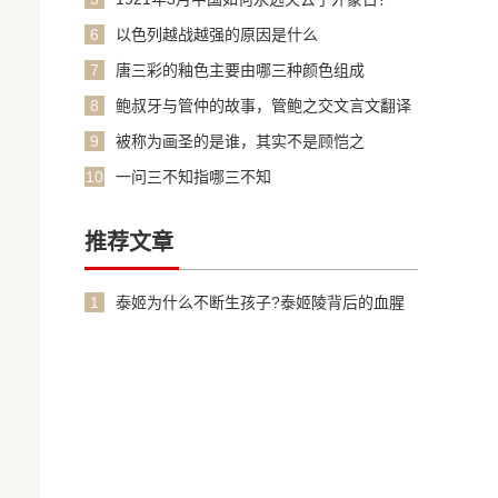
6
以色列越战越强的原因是什么
7
唐三彩的釉色主要由哪三种颜色组成
8
鲍叔牙与管仲的故事，管鲍之交文言文翻译
加原文
9
被称为画圣的是谁，其实不是顾恺之
10
一问三不知指哪三不知
推荐文章
1
泰姬为什么不断生孩子?泰姬陵背后的血腥
故事