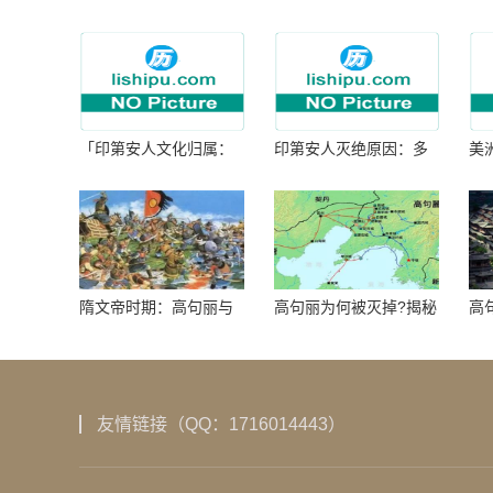
「印第安人文化归属：
印第安人灭绝原因：多
美
何为人类多样性」
因生存压力与文化冲突
谜
隋文帝时期：高句丽与
高句丽为何被灭掉?揭秘
高
隋朝战争概览
真相揭秘!真相大白：高
北
句丽被灭掉的原因揭
秘！
友情链接（QQ：1716014443）