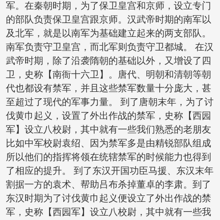
军。在秦朝时期，为了保卫皇宫和京师，设立专门
的部队负责保卫皇宫跟京师。汉武帝时期的南军以
及北军，就是以南军为基础建立起来的两支部队。
南军负责守卫皇宫，而北军则负责守卫都城。 在汉
武帝时期，除了沿袭隋朝的基础以外，又增设了四
卫，史称【南衙十六卫】。唐代、明朝和清朝等朝
代也都设有禁军，并且这些禁军数量十分庞大，甚
至超过了现代的军事力量。 到了唐朝末年，为了讨
伐黄巾起义，设置了外出作战的禁军，史称【西园
军】设立八校尉，其中就有一些我们熟悉的老朋友
比如中军校尉袁绍、因为禁军多是由精锐部队组成
所以他们的指挥将领在统辖禁军的时候能力也得到
了相应的提升。 到了东汉开国功臣马援、东汉末年
割据一方的袁术、帮助吕布杀掉董卓的李肃。到了
东汉时期为了讨伐黄巾起义便设立了外出作战的禁
军，史称【西园军】设立八校尉，其中就有一些我