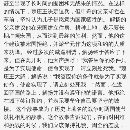
甚至出现了长时间的围困和无战果的情况。在这样
的情况下，楚庄王决定退兵，但申舟的父亲却拦在
车前，坚持认为儿子是愿意为国家牺牲的。 解扬的
父亲建议他在宋国建立住房、耕种土地，表示要长
期占领宋国，从而达到最终的胜利。然而，他的这
个建议被宋国拒绝，并派华元作为这项和约的人质
来劝降。 经过多次的威逼利诱，解扬终于答应了下
来。但在离开时，他大声疾呼：“我答应你的条件只
是为了实现使命，使命实现了，请立刻处死我。”楚
庄王大怒，解扬说：“我答应你的条件就是为了实现
使命，使命实现了，请立刻处死我。” 然而，在返
回晋国的路上，解扬并没有遵守他的诺言。他拒绝
在城下签订和约，并表示要坚守自己要坚守的城
楼。 这个故事成为了历史上著名的战争时两国使节
以礼相见的故事。这个故事告诉我们，在面对困难
和挑战的时候，我们应该保持礼貌、周全的态度，