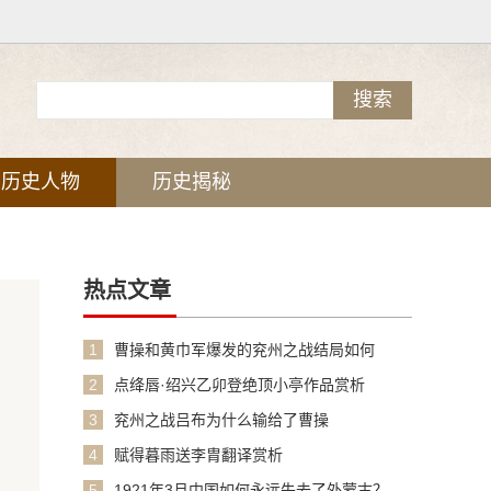
历史人物
历史揭秘
热点文章
1
曹操和黄巾军爆发的兖州之战结局如何
2
点绛唇·绍兴乙卯登绝顶小亭作品赏析
3
兖州之战吕布为什么输给了曹操
4
赋得暮雨送李胄翻译赏析
5
1921年3月中国如何永远失去了外蒙古？