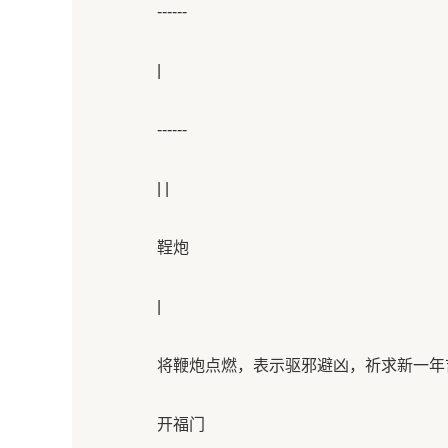
------
|
------
| |
鞓炮
|
将鞭炮点燃，表示驱邪避凶，祈求新一年吉
开福门