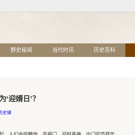
野史秘闻
当代时讯
历史百科
‘迎婿日’？
历史铺
起，人们会鸣鞭炮、开福门、迎财喜神、出门叩节拜年。