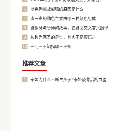
6
以色列越战越强的原因是什么
7
唐三彩的釉色主要由哪三种颜色组成
8
鲍叔牙与管仲的故事，管鲍之交文言文翻译
加原文
9
被称为画圣的是谁，其实不是顾恺之
10
一问三不知指哪三不知
推荐文章
1
泰姬为什么不断生孩子?泰姬陵背后的血腥
故事