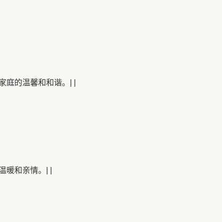
庭的温馨和和谐。| |
暖和亲情。| |