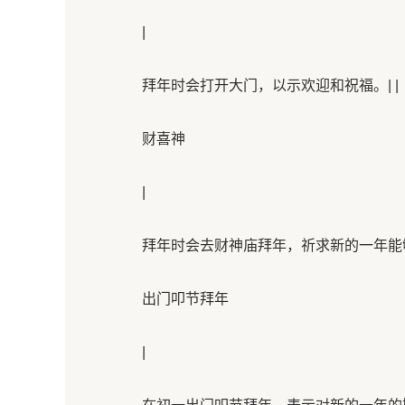
|
拜年时会打开大门，以示欢迎和祝福。| |
财喜神
|
拜年时会去财神庙拜年，祈求新的一年能够
出门叩节拜年
|