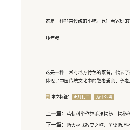
|
这是一种非常传统的小吃，象征着家庭的富
炒年糕
|
这是一种非常有地方特色的菜肴，代表了
体现了中国传统文化中的敬老爱亲、尊老
本文标签：
正月初二
为什么叫
有哪些习
“迎婿日”
俗
上一篇：
清朝科举作弊手法揭秘！揭秘科
下一篇：
斯大林式教育之殇：美谈斯坦