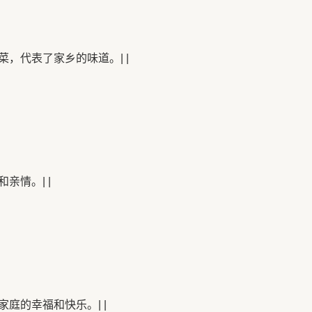
，代表了家乡的味道。| |
亲情。| |
庭的幸福和快乐。| |