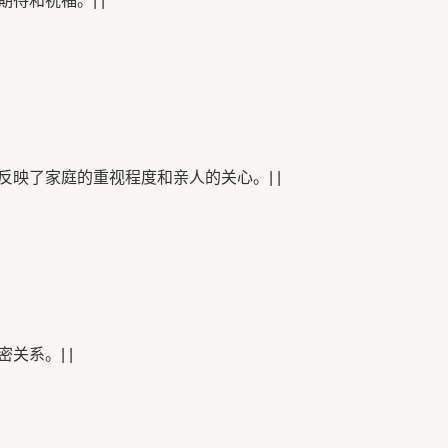
待和祝福。| |
映了家庭的重视程度和亲人的关心。| |
关系。| |