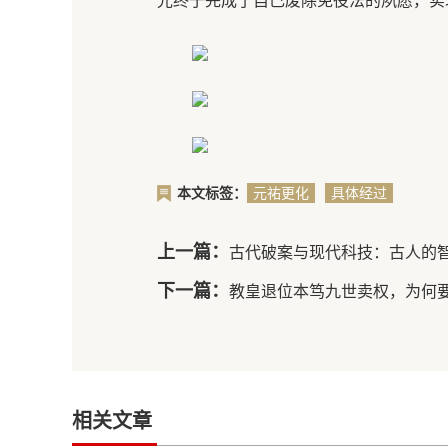
光终于完成了自己废除免役法的夙愿，实
本文标签：
元祐更化
具体经过
又称元祐
是什么样
党争
的
上一篇：
古代破案与现代科技：古人的
下一篇：
教皇退位本笃九世卖权，为何
相关文章