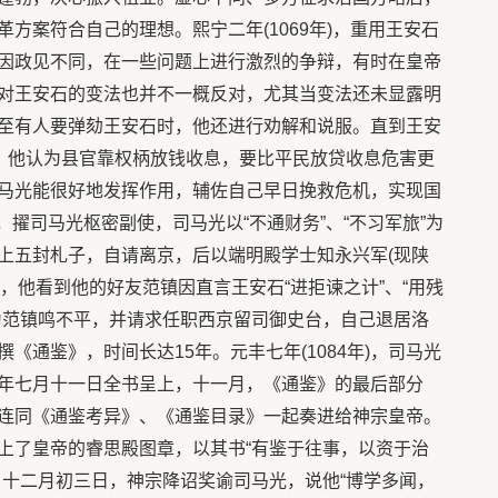
方案符合自己的理想。熙宁二年(1069年)，重用王安石
因政见不同，在一些问题上进行激烈的争辩，有时在皇帝
对王安石的变法也并不一概反对，尤其当变法还未显露明
至有人要弹劾王安石时，他还进行劝解和说服。直到王安
见，他认为县官靠权柄放钱收息，要比平民放贷收息危害更
马光能很好地发挥作用，辅佐自己早日挽救危机，实现国
日，擢司马光枢密副使，司马光以“不通财务”、“不习军旅”为
上五封札子，自请离京，后以端明殿学士知永兴军(现陕
九日，他看到他的好友范镇因直言王安石“进拒谏之计”、“用残
为范镇鸣不平，并请求任职西京留司御史台，自己退居洛
《通鉴》，时间长达15年。元丰七年(1084年)，司马光
年七月十一日全书呈上，十一月，《通鉴》的最后部分
连同《通鉴考异》、《通鉴目录》一起奏进给神宗皇帝。
上了皇帝的睿思殿图章，以其书“有鉴于往事，以资于治
。十二月初三日，神宗降诏奖谕司马光，说他“博学多闻，