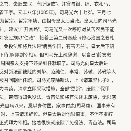
之书，褒贬去取，有所据依”。并赏与银、绢、衣和马，
正字。元丰八年(1085年)，司马光六十七岁。三月七
是为哲宗。哲宗年幼，由祖母皇太后当政。皇太后向司马光
》，建议“广开言路”。司马光又一次呼吁对贫苦农民不能
对农民施以“仁政”，接着上第二份奏疏《修心治国之要札
、免役法和将兵法是“病民伤国，有害无益”。皇太后下诏
侍郎(即副宰相)。但司马光上疏辞谢，以自己“龄发愈
在周围亲友支持下还是到任就职了。司马光向皇太后进
反对新法而被贬的刘挚、范纯仁、李常、苏轼、苏辙等人
被召回朝廷任职。司马光废除新法，上《请革弊札子》，
为毒药，请求立即采取措施，全部“更新”。废除了保甲
法，带病得知免役法、青苗法和将官法还未废除，无限感
：“光自病以来，悉以身付医，家事付康(司马康)，国事未有
同时，上表请求辞位。但皇太后对他很倚重，不但不准辞
正式拜为宰相。接着很快就废除了免役法、青苗法。司马