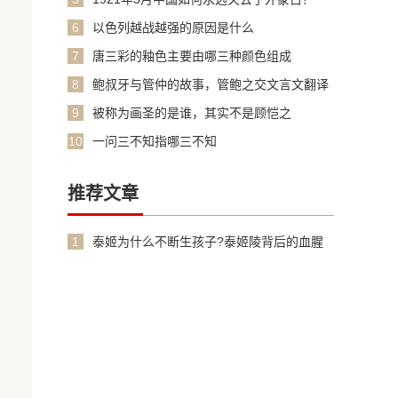
6
以色列越战越强的原因是什么
7
唐三彩的釉色主要由哪三种颜色组成
8
鲍叔牙与管仲的故事，管鲍之交文言文翻译
加原文
9
被称为画圣的是谁，其实不是顾恺之
10
一问三不知指哪三不知
推荐文章
1
泰姬为什么不断生孩子?泰姬陵背后的血腥
故事