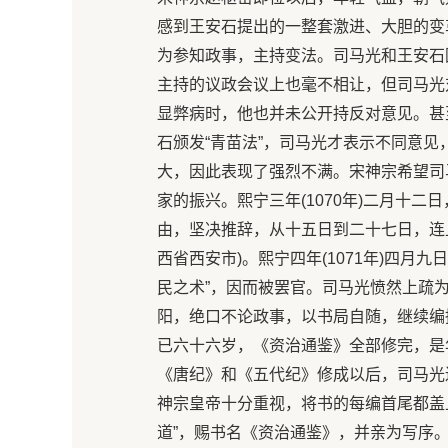
感到王安石提出的一整套激进、大胆的变革
为参知政事，主持变法。司马光和王安石
主持的议政会议上也毫不相让，但司马光
显弊病时，他也并未公开持反对意见。甚
石颁发“青苗法”，司马光才表示不同意
大，因此表现了强烈不满。宋神宗希望司
家的振兴。熙宁三年(1070年)二月十二
由，坚决推辞，从十五日到二十七日，连
西省西安市)。熙宁四年(1071年)四月
民之术”，因而被罢官。司马光愤然上疏
阳，绝口不论政事，以书局自随，继续编撰
已六十六岁，《资治通鉴》全部修完，是
《唐纪》和《五代纪》修成以后，司马光
神宗皇帝十分重视，将书的每编首尾都盖
道”，赐书名《资治通鉴》，并亲为写序