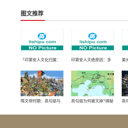
图文推荐
「印第安人文化归属：
印第安人灭绝原因：多
美
何为人类多样性」
因生存压力与文化冲突
谜
隋文帝时期：高句丽与
高句丽为何被灭掉?揭秘
高
隋朝战争概览
真相揭秘!真相大白：高
北
句丽被灭掉的原因揭
秘！