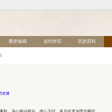
野史秘闻
当代时讯
历史百科
读
历史铺
蓬勃，决心振兴祖业。虚心下问、多方征求治国方略后，