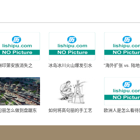
洲印第安族消失之
冰岛冰川火山爆发引水
“海外扩张 vs. 陆
：为何只剩数十族
暴涨 灾难惊人
张：核心差异
句丽怎么做到盘踞东
如何将高句丽的手工艺
欧洲人是怎么看待
七百年的
品进行SEO优化？
帝国西征的