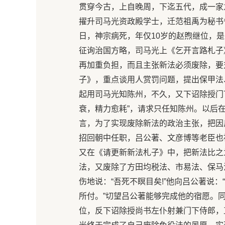
贯穿今古，上自晚周，下迄五代，成一家
擢升司马光资政殿学士，迁范祖禹为秘书省
日，神宗病死，年仅10岁的赵煦继位，
征询治国方略，司马光上《乞开言路札子
再加重负担，而且主张新法必须废除，要
子》，重点谈用人赏罚问题，提出保甲法
起用司马光知陈州，不久，又下诏除授门下
衰，精力愈耗”，请求只任知陈州。以后
言，为了实现废除新法的政治主张，把因
招回朝中任职，吕公著、文彦博等老臣也
又在《请更新新法札子》中，把新法比之
法，又废除了方田均税法、市易法、保马
伤地说：“吾死不瞑目矣!”他向吕公著说
所付。”切望吕公著能够完成他的宿愿。
位，反下诏除授尚书左仆射兼门下侍郎，