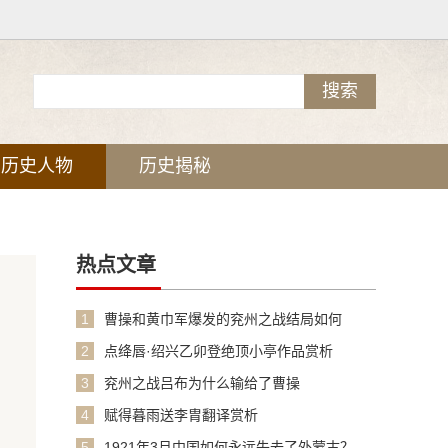
历史人物
历史揭秘
热点文章
1
曹操和黄巾军爆发的兖州之战结局如何
2
点绛唇·绍兴乙卯登绝顶小亭作品赏析
3
兖州之战吕布为什么输给了曹操
4
赋得暮雨送李胄翻译赏析
5
1921年3月中国如何永远失去了外蒙古？