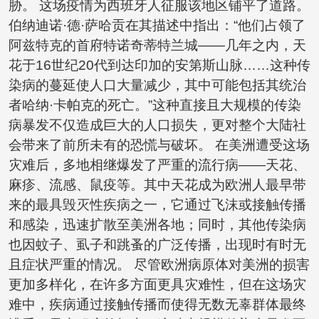
胁。 这场疫情为西班牙人征服该地区铺平了道路。
伯纳迪诺·德·萨哈贡在其描述中指出：“他们占领了
阿兹特克的首府特诺奇蒂特兰城——几年之内，天
花于16世纪20代到达印加的安第斯山脉……这种传
染病的蔓延使人口大量减少，其中可能包括其统治
者哈纳·卡帕克的死亡。”这种直接且大规模的传染
病暴发不仅造成巨大的人口损失，更对整个大陆社
会带来了前所未有的恐慌与破坏。 在美洲遭受这场
灾难后，多地相继爆发了严重的流行病——天花、
麻疹、流感、鼠疫等。其中天花成为欧洲人最早带
来的最具毁灭性疾病之一，它通过飞沫或接触传播
和感染，迅速扩散至美洲各地；同时，其他传染病
也因蚊子、虱子和跳蚤的广泛传播，出现时有时无
且症状严重的情况。 尽管欧洲病原体对美洲的损害
更加多样化，在许多方面更具灾难性，但在这场灾
难中，疾病通过接触传播而使得无数无辜群体最终