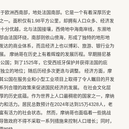
位于欧洲西南部，地处法国南部。它是一个有着深厚历史
一。面积仅有1.98平方公里，却拥有人口众多、经济发
置十分优越，北与法国接壤，西倚地中海南岸线，东濒地
部由法国环绕，南部则依山傍海，形成了独特的地形地
发达的商业体系，而且经济上也以博彩、旅游、银行业为
展。 摩纳哥在历史上有着辉煌的发展历程。早期腓尼基
立公国；到了1525年，它受西班牙保护并获得法国的庇
了独立的地位；随后历经多次更迭与调整。 经济方面，摩
其公国在服务业和小型工业项目上取得了令人瞩目的开发
系列合理的政策来促进国民经济的发展。 在社会文化层
厚的历史底蕴。作为世界上人口最稠密的国家之一，摩纳
活力。居民总数预计在2024年达到15万4328人，老
富有活力的社会状态。 然而，摩纳哥也面临着一些挑战
导致政府不得不采取一系列措施来控制人口增长；同时，