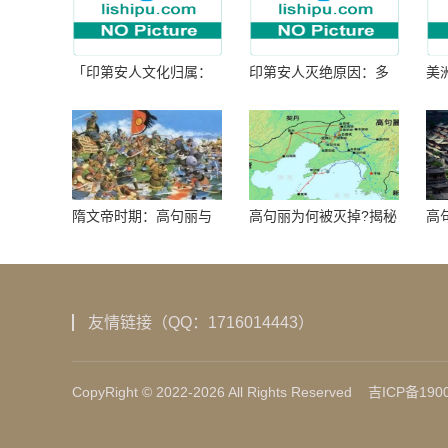
「印第安人文化归属：
印第安人灭绝原因：多
美
何为人类多样性」
因生存压力与文化冲突
谜
隋文帝时期：高句丽与
高句丽为何被灭掉?揭秘
高
隋朝战争概览
真相揭秘!真相大白：高
北
句丽被灭掉的原因揭
秘！
友情链接（QQ：1716014443）
CopyRight © 2022-2026 All Rights Reserved
吉ICP备1900