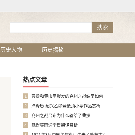
历史人物
历史揭秘
热点文章
1
曹操和黄巾军爆发的兖州之战结局如何
2
点绛唇·绍兴乙卯登绝顶小亭作品赏析
3
兖州之战吕布为什么输给了曹操
4
赋得暮雨送李胄翻译赏析
5
1921年3月中国如何永远失去了外蒙古？