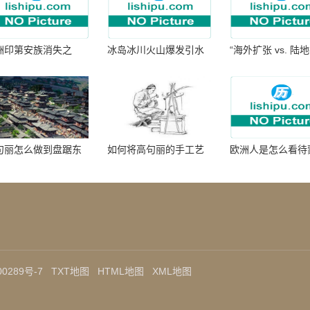
洲印第安族消失之
冰岛冰川火山爆发引水
“海外扩张 vs. 陆
：为何只剩数十族
暴涨 灾难惊人
张：核心差异
句丽怎么做到盘踞东
如何将高句丽的手工艺
欧洲人是怎么看待
七百年的
品进行SEO优化？
帝国西征的
0289号-7
TXT地图
HTML地图
XML地图