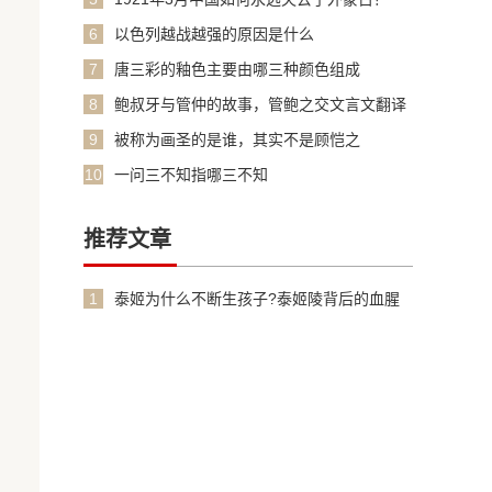
6
以色列越战越强的原因是什么
7
唐三彩的釉色主要由哪三种颜色组成
8
鲍叔牙与管仲的故事，管鲍之交文言文翻译
加原文
9
被称为画圣的是谁，其实不是顾恺之
10
一问三不知指哪三不知
推荐文章
1
泰姬为什么不断生孩子?泰姬陵背后的血腥
故事