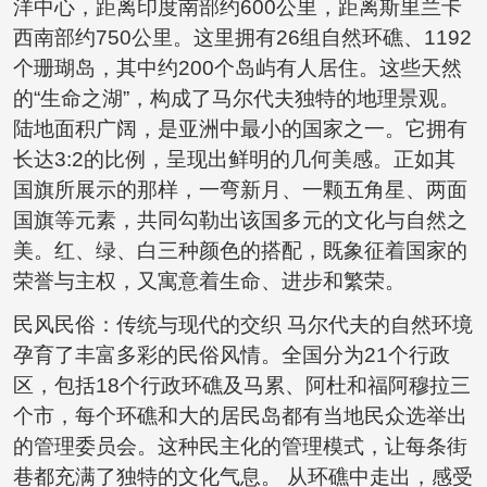
洋中心，距离印度南部约600公里，距离斯里兰卡
西南部约750公里。这里拥有26组自然环礁、1192
个珊瑚岛，其中约200个岛屿有人居住。这些天然
的“生命之湖”，构成了马尔代夫独特的地理景观。
陆地面积广阔，是亚洲中最小的国家之一。它拥有
长达3:2的比例，呈现出鲜明的几何美感。正如其
国旗所展示的那样，一弯新月、一颗五角星、两面
国旗等元素，共同勾勒出该国多元的文化与自然之
美。红、绿、白三种颜色的搭配，既象征着国家的
荣誉与主权，又寓意着生命、进步和繁荣。
民风民俗：传统与现代的交织 马尔代夫的自然环境
孕育了丰富多彩的民俗风情。全国分为21个行政
区，包括18个行政环礁及马累、阿杜和福阿穆拉三
个市，每个环礁和大的居民岛都有当地民众选举出
的管理委员会。这种民主化的管理模式，让每条街
巷都充满了独特的文化气息。 从环礁中走出，感受