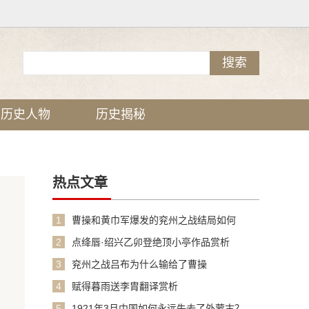
历史人物
历史揭秘
热点文章
1
曹操和黄巾军爆发的兖州之战结局如何
2
点绛唇·绍兴乙卯登绝顶小亭作品赏析
3
兖州之战吕布为什么输给了曹操
4
赋得暮雨送李胄翻译赏析
5
1921年3月中国如何永远失去了外蒙古？