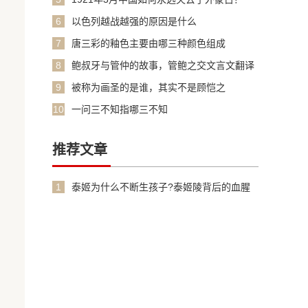
6
以色列越战越强的原因是什么
7
唐三彩的釉色主要由哪三种颜色组成
8
鲍叔牙与管仲的故事，管鲍之交文言文翻译
加原文
9
被称为画圣的是谁，其实不是顾恺之
10
一问三不知指哪三不知
推荐文章
1
泰姬为什么不断生孩子?泰姬陵背后的血腥
故事