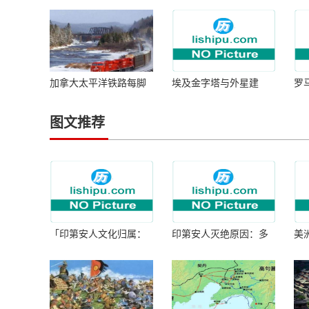
加拿大太平洋铁路每脚
埃及金字塔与外星建
罗
铁轨下沉，睡着一名中
造？港口出土神秘日记
禁
国公民。
谜团，解之后，神秘问
题消失
图文推荐
「印第安人文化归属：
印第安人灭绝原因：多
美
何为人类多样性」
因生存压力与文化冲突
谜