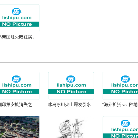
马帝国烽火暗藏祸，
卫军公然叫卖帝位
洲印第安族消失之
冰岛冰川火山爆发引水
“海外扩张 vs. 陆
：为何只剩数十族
暴涨 灾难惊人
张：核心差异