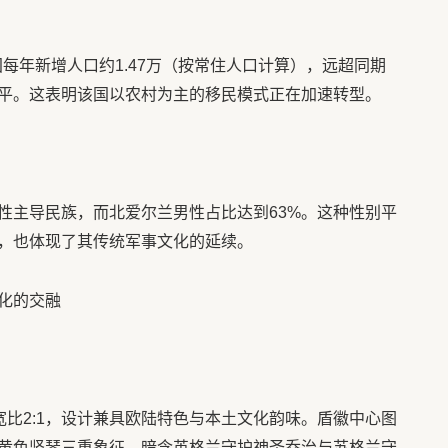
国每年新增人口约1.47万（按常住人口计算），远超同期
平。这表明该国以农村为主的移民模式正在加速转型。
性主导民族，而北爱尔兰男性占比达到63%。这种性别平
，也体现了其传统军事文化的延续。
化的交融
宽比2:1，设计兼具欧陆特色与本土文化韵味。盾徽中心图
黄色竖琴三重象征，暗含英格兰守护神圣乔治与苏格兰守