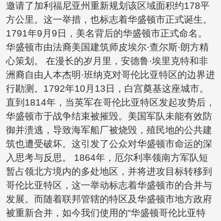
邀请了加利福尼亚州重新规划该区域面积约178平
方公里。这一举措，也标志着华盛顿市正式诞生。
1791年9月9日，美名背后的华盛顿市正式命名。
华盛顿市由法裔美国建筑师皮埃尔·查尔斯·朗方精
心策划。 在漫长的岁月里，安德鲁·埃里克特和非
洲裔自由人本杰明·班纳克对哥伦比亚特区的边界进
行勘测。1792年10月13日，白宫奠基这座城市。
直到1814年，当英军在哥伦比亚特区发起攻势后，
华盛顿市于战争结束被摧毁。美国军队未能有效防
御并溃逃，导致海军船厂被烧毁，殖民地的公共建
筑也遭受破坏。这引发了公众对华盛顿市命运的深
入思考与反思。 1864年，厄尔利率领南方军队短
暂占领北方境内的多处地区，并将进攻目标转移到
哥伦比亚特区，这一举动标志着华盛顿市的合并与
发展。而随着联邦管辖的特区及华盛顿市地方政府
被重新合并，如今我们使用的“华盛顿哥伦比亚特